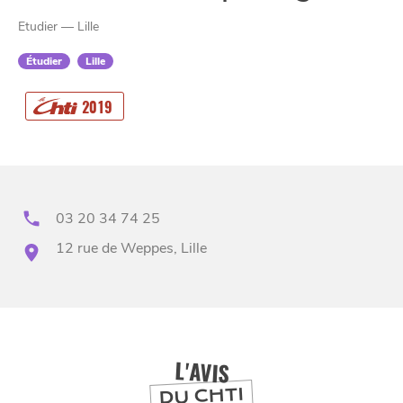
Etudier — Lille
Étudier
Lille
CHTITE
2019
CANAILLE
03 20 34 74 25
12 rue de Weppes, Lille
BONS PLANS ET ADRESSES
À
ET SA RÉGION
LILLE
L'AVIS
DU CHTI
DEPUIS
1973