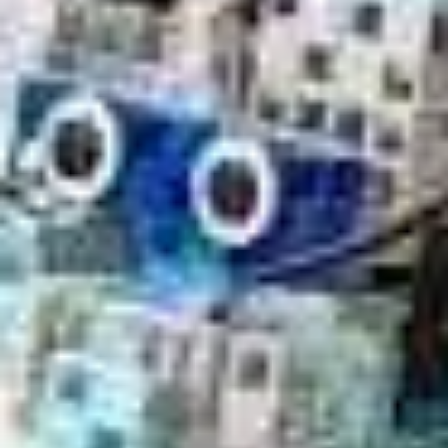
Paramètres de
confidentialité
Afin de faciliter votre navigation et de vous
apporter le meilleur service possible, nous utilisons
des cookies pour améliorer le site aux besoins des
visiteurs, notamment selon la fréquentation.
Nos politique de confidentialité