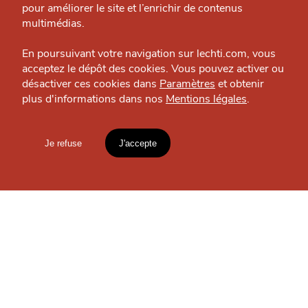
pour améliorer le site et l’enrichir de contenus
J'accepte
Je refuse
Politique éditoriale
multimédias.
Espace presse
En poursuivant votre navigation sur lechti.com, vous
acceptez le dépôt des cookies. Vous pouvez activer ou
OÙ
TROUVER
désactiver ces cookies dans
Paramètres
et obtenir
plus d'informations dans nos
Mentions légales
.
HTITE
C
A
N
LES
C
AILLE
GUIDES ?
Je refuse
J'accepte
Mentions légales
lien vers l'article
S'INSCRIRE À LA
Accueil
Explorer
Blog
NEWSLETTER
un
CHTIMI
comme
MANGER
Votre
email