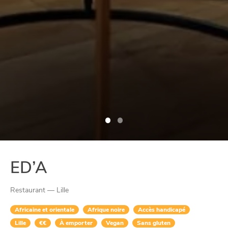
ED’A
Restaurant — Lille
Africaine et orientale
Afrique noire
Accès handicapé
Lille
€€
À emporter
Vegan
Sans gluten