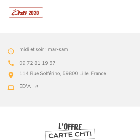
2020
CHTITE
CANAILLE
midi et soir : mar-sam
09 72 81 19 57
114 Rue Solférino, 59800 Lille, France
ED'A
BONS PLANS ET ADRESSES
À
ET SA RÉGION
LILLE
L'OFFRE
DEPUIS
CARTE CHTI
1973