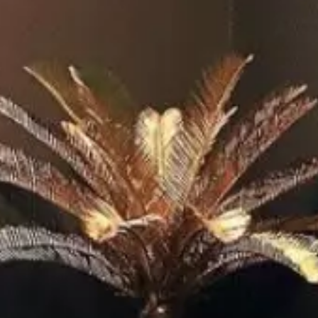
YouTube
Paramètres de
confidentialité
Afin de faciliter votre navigation et de vous
apporter le meilleur service possible, nous utilisons
des cookies pour améliorer le site aux besoins des
visiteurs, notamment selon la fréquentation.
Nos politique de confidentialité