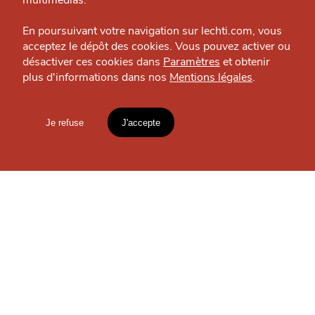
multimédias.
Espace presse
En poursuivant votre navigation sur lechti.com, vous
acceptez le dépôt des cookies. Vous pouvez activer ou
désactiver ces cookies dans
Paramètres
et obtenir
plus d'informations dans nos
Mentions légales
.
HTITE
C
A
N
C
AILLE
Je refuse
J'accepte
Mentions légales
lien vers l'article
MANGER
Le Baristo
Accueil
Explorer
Blog
Pizzeria — Lille
un
CHTIMI
comme
MANGER
OÙ
TROUVER