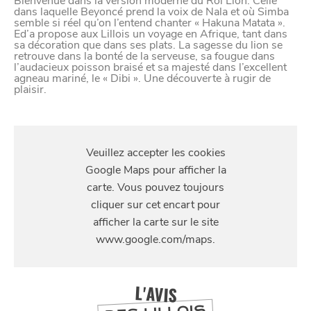
Bienvenue dans la version moderne du Roi Lion. Celle
dans laquelle Beyoncé prend la voix de Nala et où Simba
semble si réel qu’on l’entend chanter « Hakuna Matata ».
Ed’a propose aux Lillois un voyage en Afrique, tant dans
sa décoration que dans ses plats. La sagesse du lion se
retrouve dans la bonté de la serveuse, sa fougue dans
l’audacieux poisson braisé et sa majesté dans l’excellent
agneau mariné, le « Dibi ». Une découverte à rugir de
plaisir.
S'Y
RENDRE
114 Rue Solférino, 59800 Lille, France
L'AVIS