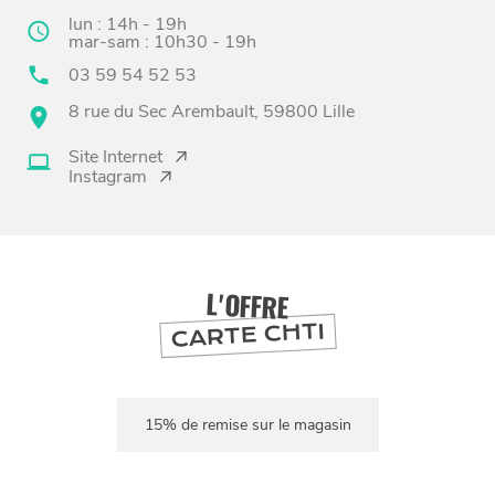
lun : 14h - 19h
mar-sam : 10h30 - 19h
03 59 54 52 53
8 rue du Sec Arembault, 59800 Lille
Site Internet
Instagram
BONS PLANS ET ADRESSES
À
ET SA RÉGION
LILLE
DEPUIS
1973
L'OFFRE
CARTE CHTI
15% de remise sur le magasin