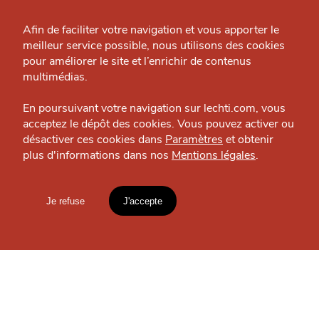
Grande Cause
Afin de faciliter votre navigation et vous apporter le
meilleur service possible, nous utilisons des cookies
J'accepte
Je refuse
Nous contacter
pour améliorer le site et l’enrichir de contenus
Politique éditoriale
multimédias.
Espace presse
En poursuivant votre navigation sur lechti.com, vous
acceptez le dépôt des cookies. Vous pouvez activer ou
désactiver ces cookies dans
Paramètres
et obtenir
plus d'informations dans nos
Mentions légales
.
HTITE
C
A
N
MANGER
C
AILLE
La Prairie
Shopping culinaire — Lille
Je refuse
J'accepte
Mentions légales
lien vers l'article
OÙ
TROUVER
Accueil
Explorer
Blog
LES