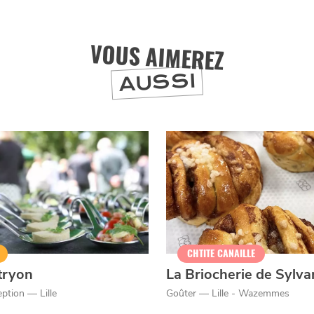
VOUS AIMEREZ
J'accepte
Je refuse
AUSSI
CHTITE CANAILLE
tryon
La Briocherie de Sylva
eption — Lille
Goûter — Lille - Wazemmes