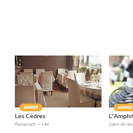
MANGER
MANGER
Les Cèdres
L'Amphi
Restaurant — Lille
Salon de réc