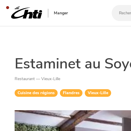
Recherch
un
Manger
bar,
un
restaura
SE DIVERTIR
Estaminet au Soy
Restaurant — Vieux-Lille
Cuisine des régions
Flandres
Vieux-Lille
SORTIR