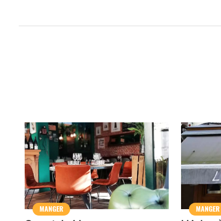
Qui sommes-nous ?
Grande Cause
Nous contact
Politique éditoriale
Espace presse
MANGER
MANGER
Mentions légales