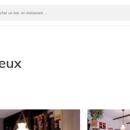
er
nt…
eux