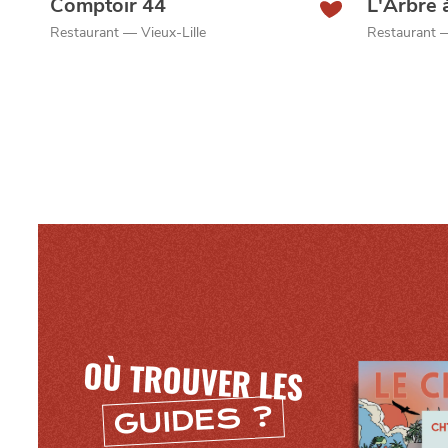
Comptoir 44
L'Arbre 
Restaurant — Vieux-Lille
Restaurant —
OÙ TROUVER LES
GUIDES ?