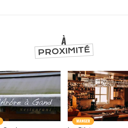
À
PROXIMITÉ
er
MANGER