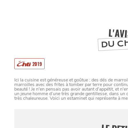
L'AV
DU C
2019
Ici la cuisine est généreuse et goûtue : des dés de marr
marroilles avec des frites à tomber par terre pour continue
beauté ! Je n'en pensais pas avoir autant d'appétit, et n'e
MANGER
un jeune homme d’une très grande gentillesse, dans un dé
très chaleureuse. Voici un estaminet qui représente à mer