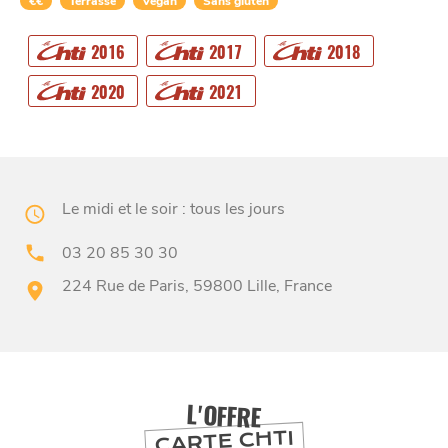
€€
Terrasse
Vegan
Sans gluten
2016
2017
2018
CHTITE
CANAILLE
2020
2021
Le midi et le soir : tous les jours
03 20 85 30 30
224 Rue de Paris, 59800 Lille, France
BONS PLANS ET ADRESSES
À
ET SA RÉGION
LILLE
L'OFFRE
DEPUIS
CARTE CHTI
1973