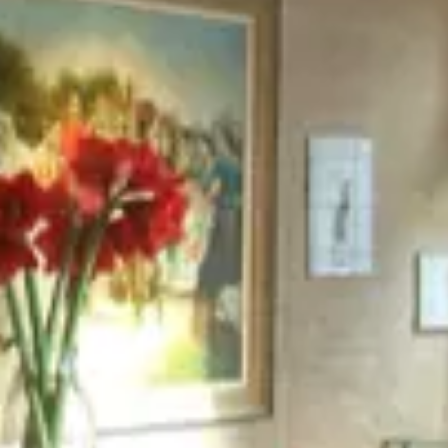
YouTube
Paramètres de
confidentialité
Afin de faciliter votre navigation et de vous
apporter le meilleur service possible, nous utilisons
des cookies pour améliorer le site aux besoins des
visiteurs, notamment selon la fréquentation.
Nos politique de confidentialité