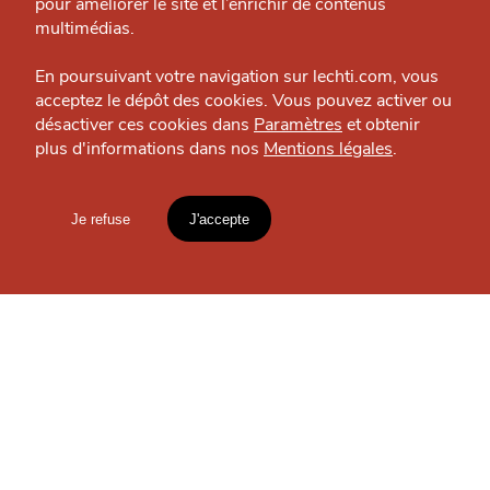
pour améliorer le site et l’enrichir de contenus
Politique éditoriale
multimédias.
Espace presse
En poursuivant votre navigation sur lechti.com, vous
acceptez le dépôt des cookies. Vous pouvez activer ou
désactiver ces cookies dans
Paramètres
et obtenir
plus d'informations dans nos
Mentions légales
.
HTITE
C
A
N
C
AILLE
Je refuse
J'accepte
Mentions légales
lien vers l'article
SE DIVERTIR
Accueil
Explorer
Blog
l'Hermitage Gantois
Bien-être — Lille-Centre
un
CHTIMI
comme
MANGER