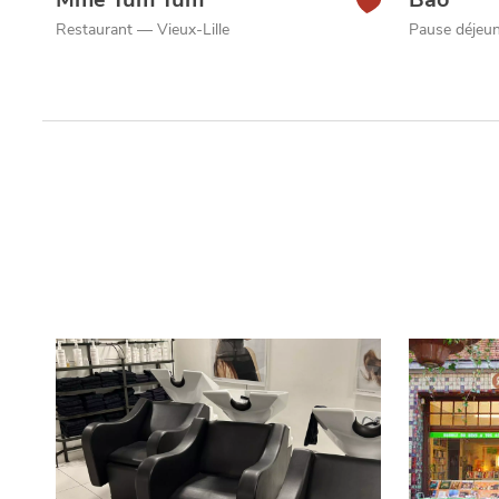
Restaurant — Vieux-Lille
Pause déjeun
Qui sommes-nous ?
Grande Cause
Nous contact
Politique éditoriale
Espace presse