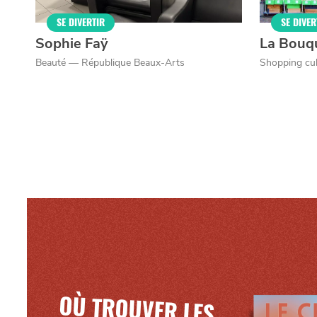
Mentions légales
SE DIVERTIR
SE DIVER
Sophie Faÿ
La Bouq
Beauté — République Beaux-Arts
Shopping cul
OÙ TROUVER LES