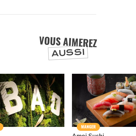
ET SA RÉGION DEPUIS
1973
J'accepte
Je refuse
VOUS AIMEREZ
AUSSI
MANGER
Amoi Sushi