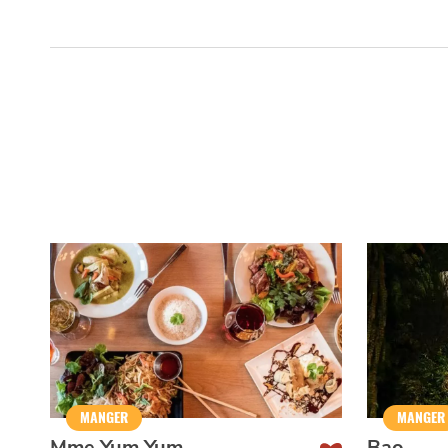
MANGER
MANGER
Mme Yum Yum
Bao