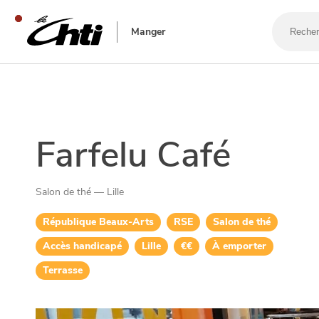
Recherch
un
Manger
bar,
un
restaura
SE DIVERTIR
Farfelu Café
Salon de thé — Lille
République Beaux-Arts
RSE
Salon de thé
Accès handicapé
Lille
€€
À emporter
Terrasse
SORTIR