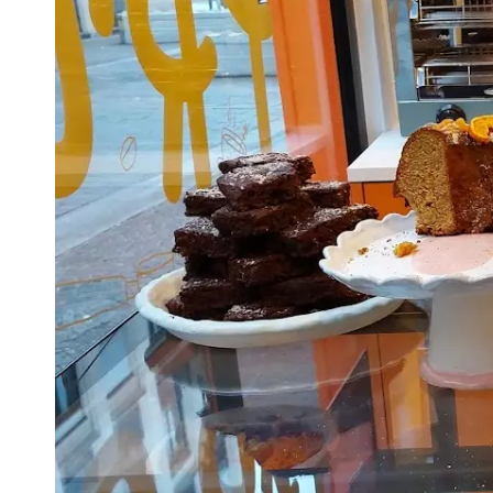
VIVRE
Le Chti