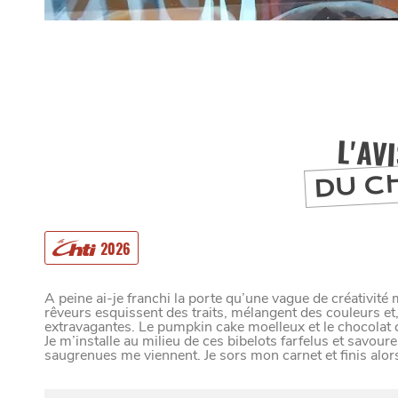
L'AV
DU C
2026
A peine ai-je franchi la porte qu’une vague de créativité
MANGER
rêveurs esquissent des traits, mélangent des couleurs et
extravagantes. Le pumpkin cake moelleux et le chocolat c
Je m’installe au milieu de ces bibelots farfelus et sav
saugrenues me viennent. Je sors mon carnet et finis alor