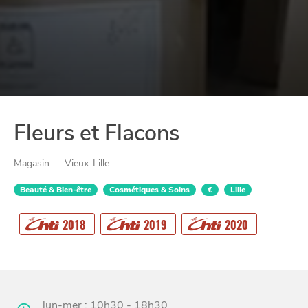
Fleurs et Flacons
Magasin — Vieux-Lille
Beauté & Bien-être
Cosmétiques & Soins
€
Lille
2018
2019
2020
CHTITE
CANAILLE
lun-mer : 10h30 - 18h30