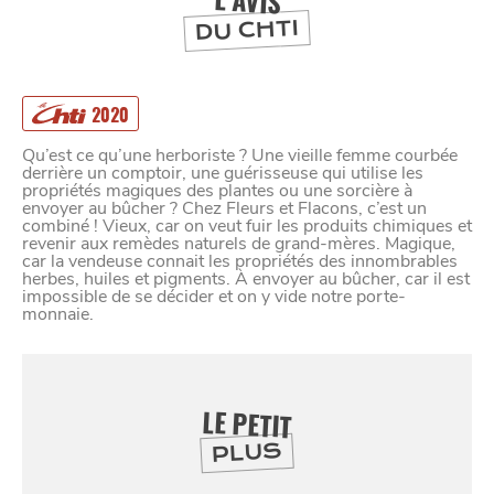
L'AVIS
DU CHTI
2020
Qu’est ce qu’une herboriste ? Une vieille femme courbée
derrière un comptoir, une guérisseuse qui utilise les
propriétés magiques des plantes ou une sorcière à
envoyer au bûcher ? Chez Fleurs et Flacons, c’est un
combiné ! Vieux, car on veut fuir les produits chimiques et
revenir aux remèdes naturels de grand-mères. Magique,
car la vendeuse connait les propriétés des innombrables
herbes, huiles et pigments. À envoyer au bûcher, car il est
impossible de se décider et on y vide notre porte-
monnaie.
LE PETIT
SE
DIVERTIR
PLUS