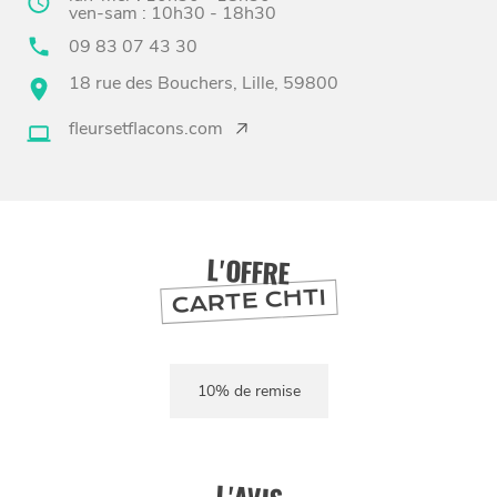
ven-sam : 10h30 - 18h30
09 83 07 43 30
18 rue des Bouchers, Lille, 59800
fleursetflacons.com
BONS PLANS ET ADRESSES
À
ET SA RÉGION
LILLE
L'OFFRE
DEPUIS
1973
CARTE CHTI
10% de remise