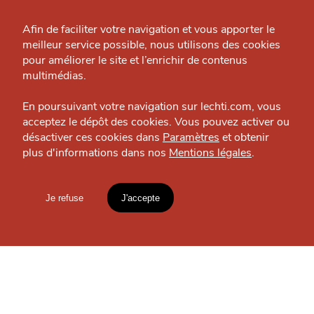
Grande Cause
Afin de faciliter votre navigation et vous apporter le
meilleur service possible, nous utilisons des cookies
J'accepte
Je refuse
Nous contacter
pour améliorer le site et l’enrichir de contenus
Politique éditoriale
multimédias.
Espace presse
En poursuivant votre navigation sur lechti.com, vous
acceptez le dépôt des cookies. Vous pouvez activer ou
désactiver ces cookies dans
Paramètres
et obtenir
plus d'informations dans nos
Mentions légales
.
HTITE
C
A
N
SORTIR
C
AILLE
La Cave à manger
Bar — Vieux-Lille
Je refuse
J'accepte
Mentions légales
lien vers l'article
OÙ
TROUVER
Accueil
Explorer
Blog
LES