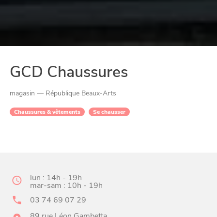
GCD Chaussures
magasin — République Beaux-Arts
Chaussures & vêtements
Se chausser
CHTITE
CANAILLE
lun : 14h - 19h
mar-sam : 10h - 19h
03 74 69 07 29
89 rue Léon Gambetta