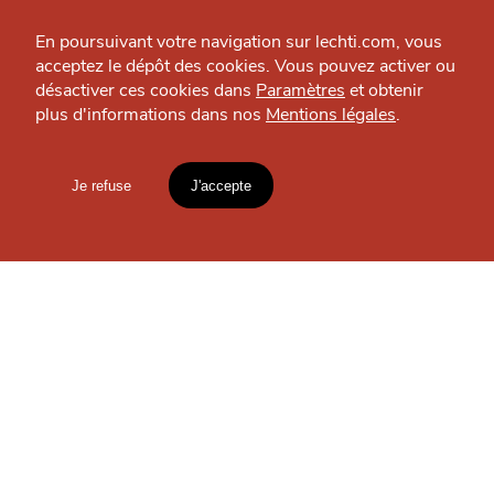
Espace presse
En poursuivant votre navigation sur lechti.com, vous
acceptez le dépôt des cookies. Vous pouvez activer ou
SE DIVERTIR
désactiver ces cookies dans
Paramètres
et obtenir
Carishna
plus d'informations dans nos
Mentions légales
.
HTITE
C
A
N
Tatoueur — Lille - Centre
C
AILLE
Je refuse
J'accepte
Mentions légales
lien vers l'article
OÙ
TROUVER
LES
Accueil
Explorer
Blog
GUIDES ?
un
CHTIMI
comme
MANGER
S'INSCRIRE À LA