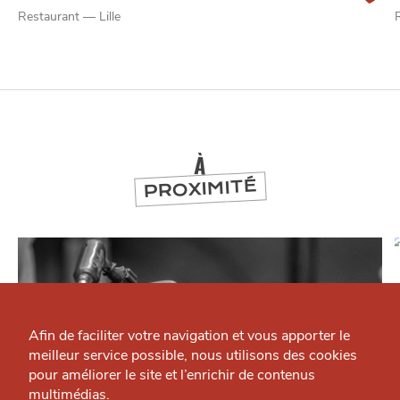
Restaurant — Lille
À
PROXIMITÉ
Qui sommes-nous ?
Grande Cause
Afin de faciliter votre navigation et vous apporter le
meilleur service possible, nous utilisons des cookies
Nous contacter
J'accepte
Je refuse
pour améliorer le site et l’enrichir de contenus
Politique éditoriale
multimédias.