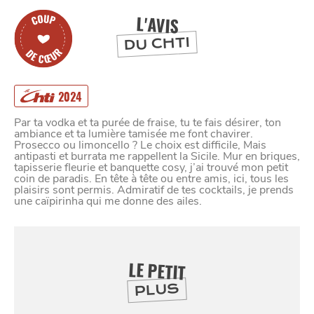
L'AVIS
DU CHTI
2024
Par ta vodka et ta purée de fraise, tu te fais désirer, ton
ambiance et ta lumière tamisée me font chavirer.
Prosecco ou limoncello ? Le choix est difficile, Mais
antipasti et burrata me rappellent la Sicile. Mur en briques,
tapisserie fleurie et banquette cosy, j’ai trouvé mon petit
coin de paradis. En tête à tête ou entre amis, ici, tous les
plaisirs sont permis. Admiratif de tes cocktails, je prends
une caïpirinha qui me donne des ailes.
LE PETIT
SE
DIVERTIR
PLUS