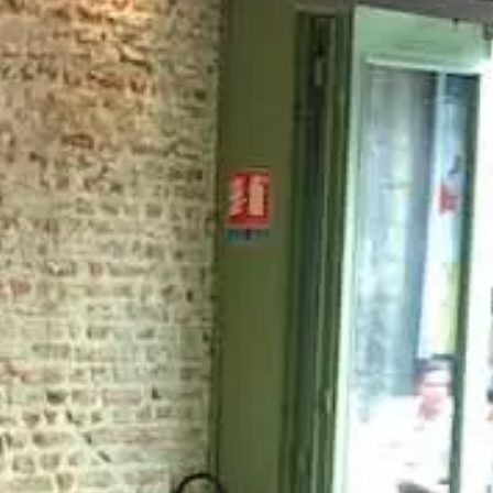
Paramètres de
confidentialité
Afin de faciliter votre navigation et de vous
apporter le meilleur service possible, nous utilisons
des cookies pour améliorer le site aux besoins des
visiteurs, notamment selon la fréquentation.
Nos politique de confidentialité