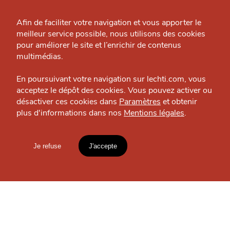
Qui sommes-nous ?
Grande Cause
Afin de faciliter votre navigation et vous apporter le
meilleur service possible, nous utilisons des cookies
J'accepte
Je refuse
Nous contacter
pour améliorer le site et l’enrichir de contenus
Politique éditoriale
multimédias.
Espace presse
En poursuivant votre navigation sur lechti.com, vous
acceptez le dépôt des cookies. Vous pouvez activer ou
désactiver ces cookies dans
Paramètres
et obtenir
plus d'informations dans nos
Mentions légales
.
HTITE
C
A
N
SORTIR
C
AILLE
Le BeerChope
Bar — Vieux-Lille
Je refuse
J'accepte
Mentions légales
lien vers l'article
OÙ
TROUVER
Accueil
Explorer
Blog
LES