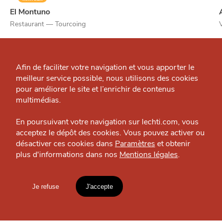
El Montuno
Restaurant — Tourcoing
Qui sommes-nous ?
Grande Cause
Afin de faciliter votre navigation et vous apporter le
meilleur service possible, nous utilisons des cookies
OÙ
TROUVER
Nous contacter
pour améliorer le site et l’enrichir de contenus
Politique éditoriale
J'accepte
Je refuse
multimédias.
LES
Espace presse
GUIDES ?
En poursuivant votre navigation sur lechti.com, vous
acceptez le dépôt des cookies. Vous pouvez activer ou
désactiver ces cookies dans
Paramètres
et obtenir
plus d'informations dans nos
Mentions légales
.
HTITE
C
A
N
C
AILLE
S'INSCRIRE À LA
Je refuse
J'accepte
Mentions légales
NEWSLETTER
lien vers l'article