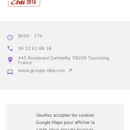
2016
8h30 - 17h
06 12 62 88 16
445 Boulevard Gambetta, 59200 Tourcoing,
BONS PLANS ET ADRESSES
France
www.groupe-idea.com
À
ET SA RÉGION
LILLE
DEPUIS
1973
S'Y
RENDRE