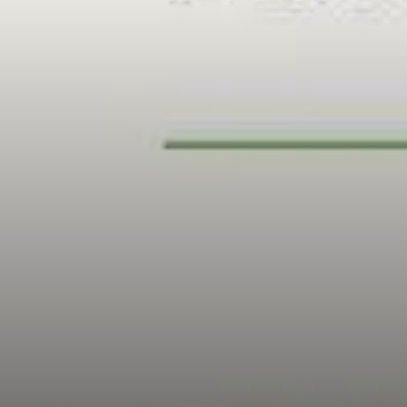
VIVRE
dans
NORD
le