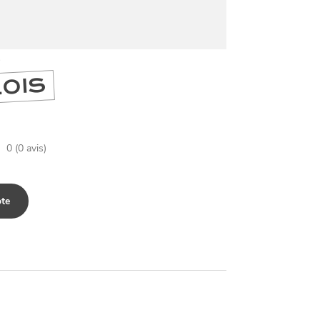
DIVERTIR
LILLE
BONS PLANS ET ADRESSES À
S
ET SA RÉGION DEPUIS
1973
LOIS
J'accepte
Je refuse
0 (0 avis)
te