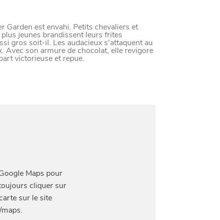
LE NORD
L
E
S
D
E
R
N
I
È
R
E
S
A
C
T
S
D
U
O
R
r Garden est envahi. Petits chevaliers et
 plus jeunes brandissent leurs frites
ssi gros soit-il. Les audacieux s'attaquent au
. Avec son armure de chocolat, elle revigore
part victorieuse et repue.
Paramètres de confidentiali
RE
Afin de faciliter votre navigation et de vous apporter le mei
des cookies pour améliorer le site aux besoins des visiteur
Nos politique de confidentialité
SE