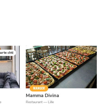
arte chti
MANGER
Mamma Divina
e
Restaurant — Lille