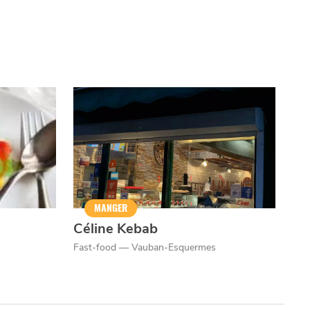
MANGER
Céline Kebab
Fast-food — Vauban-Esquermes