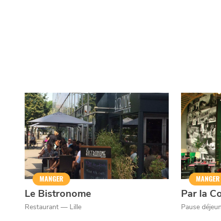
Qui sommes-nous ?
Grande Cause
Nous contact
Politique éditoriale
Espace presse
Mentions légales
MANGER
MANGER
Le Bistronome
Par la Co
Restaurant — Lille
Pause déjeun