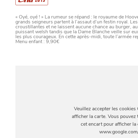
VIVRE DANS 
« Oyé, oyé ! » La rumeur se répand : le royaume de Hoove
grands seigneurs partent à l’assaut d’un festin royal. Les
croustillantes et ne laissent aucune chance au burger, au
puissant welsh tandis que la Dame Blanche veille sur eux
les plus courageux. En cette après-midi, toute l’armée re
U
N
D
Menu enfant : 9,90€
S'Y
REND
Paramètres de confidentialité
Google reCAPTCHA
Google Analytics
463 Avenue du Président Hoover, 59000 Lille
Google Maps
MANGER
SORTIR
YouTube