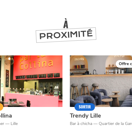
er
À
PROXIMITÉ
Offre c
SORTIR
llina
Trendy Lille
er — Lille
Bar à chicha — Quartier de la Gar