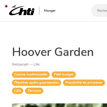
Recherch
un
Manger
bar,
un
restaura
SE DIVERTIR
Hoover Garden
Restaurant — Lille
Cuisine traditionnelle
Petit budget
Planches apéro gourmandes
Possibilité de privatiser
Lille
Terrasse
SORTIR