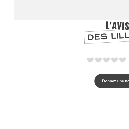
la
CHTIMI
comme
NUIT
un
L'AVI
DES LIL
Donnez une no