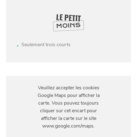
LE PETIT
MOINS
Seulement trois courts
SE
DIVERTIR
S'Y
RENDRE
Allée Georges Delfosse, 59130 Lambersart