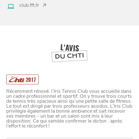
club.fft.fr
BONS PLANS ET ADRESSES
À
ET SA RÉGION
LILLE
DEPUIS
1973
L'AVIS
DU CHTI
2017
Récemment rénové, l’Iris Tennis Club vous accueille dans
un cadre professionnel et sportif. On y trouve trois courts
de tennis très spacieux ainsi qu’une petite salle de fitness.
Le tout est dirigé par trois professeurs assidus. L’Iris Club
privilégie également la bonne ambiance et sait recevoir
ses membres - un bar et un salon sont mis à leur
disposition. Ce qui semble confirmer le dicton : après
l’effort le réconfort !