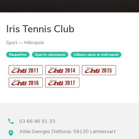
Iris Tennis Club
Sport — Métropole
Raquettes
Sports classiques
Ailleurs dans la métropole
2011
2014
2015
CHTITE
CANAILLE
2016
2017
03 66 96 91 33
Allée Georges Delfosse, 59130 Lambersart