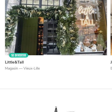
NUIT
la
SORTIR
SE DIVERTIR
Little&Tall
Magasin — Vieux-Lille
À