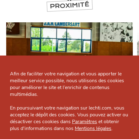
PROXIMITÉ
Qui sommes-nous ?
Grande Cause
Afin de faciliter votre navigation et vous apporter le
meilleur service possible, nous utilisons des cookies
Nous contacter
J'accepte
Je refuse
pour améliorer le site et l’enrichir de contenus
Politique éditoriale
multimédias.
SE DIVERTIR
Espace presse
JAK Lambersart
En poursuivant votre navigation sur lechti.com, vous
acceptez le dépôt des cookies. Vous pouvez activer ou
Sport — Métropole
désactiver ces cookies dans
Paramètres
et obtenir
plus d'informations dans nos
Mentions légales
.
HTITE
C
A
N
C
AILLE