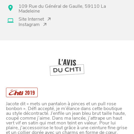
109 Rue du Général de Gaulle, 59110 La
Madeleine
Site Internet
BONS PLANS ET ADRESSES
Instagram
À
ET SA RÉGION
LILLE
DEPUIS
1973
L'AVIS
DU CHTI
2019
Jacote dit « mets un pantalon à pinces et un pull rose
bonbon ». Défi accepté, je m’élance dans cette boutique
au style décontracté. J’enfile un jean bleu brut taille haute,
coupé comme j’aime. Dans ma lancée, j’attrape un haut
vert vif en satin qui met mon teint en valeur. Pour lui
plaire, j'accessoirise le tout grâce à une ceinture fine grise
et un collier dorée avec un charms en forme de cœur.