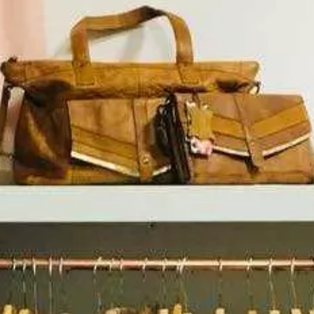
Paramètres de
confidentialité
Afin de faciliter votre navigation et de vous
apporter le meilleur service possible, nous utilisons
des cookies pour améliorer le site aux besoins des
visiteurs, notamment selon la fréquentation.
Nos politique de confidentialité