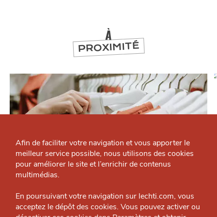
À
PROXIMITÉ
Qui sommes-nous ?
Grande Cause
Afin de faciliter votre navigation et vous apporter le
meilleur service possible, nous utilisons des cookies
Nous contacter
J'accepte
Je refuse
pour améliorer le site et l’enrichir de contenus
Politique éditoriale
multimédias.
Espace presse
SE DIVERTIR
En poursuivant votre navigation sur lechti.com, vous
Lili Rose
acceptez le dépôt des cookies. Vous pouvez activer ou