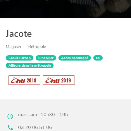
Jacote
Magasin — Métropole
Casual Urban
S'habiller
Accès handicapé
€€
Ailleurs dans la métropole
CHTITE
2018
2019
CANAILLE
mar-sam : 10h30 - 19h
03 20 06 51 06