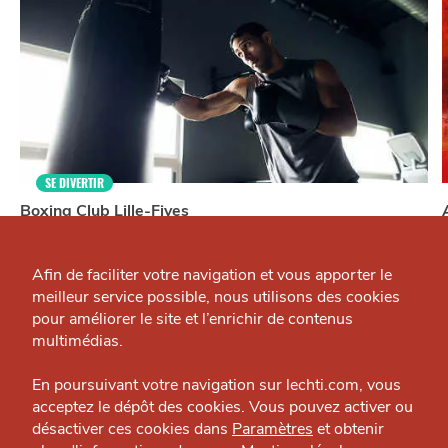
SE DIVERTIR
Boxing Club Lille-Fives
Qui sommes-nous ?
Sport — Lille - Fives
J'accepte
Je refuse
Grande Cause
Afin de faciliter votre navigation et vous apporter le
meilleur service possible, nous utilisons des cookies
Nous contacter
pour améliorer le site et l’enrichir de contenus
Politique éditoriale
multimédias.
Espace presse
En poursuivant votre navigation sur lechti.com, vous
À
acceptez le dépôt des cookies. Vous pouvez activer ou
PROXIMITÉ
désactiver ces cookies dans
Paramètres
et obtenir