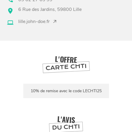
6 Rue des Jardins, 59800 Lille
BONS PLANS ET ADRESSES
lille.john-doe.fr
À
ET SA RÉGION
LILLE
DEPUIS
1973
L'OFFRE
CARTE CHTI
10% de remise avec le code LECHTI25
L'AVIS
DU CHTI