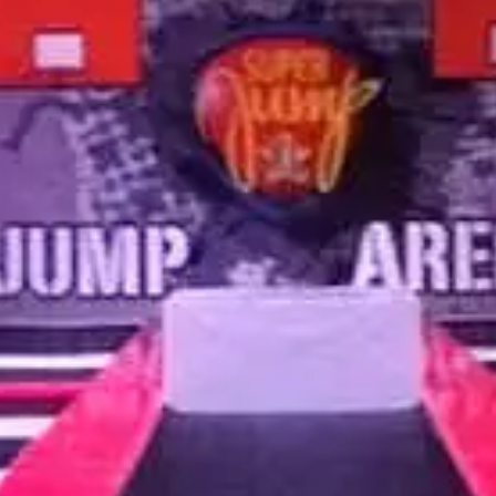
YouTube
Paramètres de
confidentialité
Afin de faciliter votre navigation et de vous
apporter le meilleur service possible, nous utilisons
des cookies pour améliorer le site aux besoins des
visiteurs, notamment selon la fréquentation.
Nos politique de confidentialité