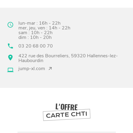
lun-mar : 16h - 22h
mer, jeu, ven : 14h - 22h
sam : 10h - 22h
dim : 10h - 20h
03 20 68 00 70
422 rue des Bourreliers, 59320 Hallennes-lez-
Haubourdin
jump-xl.com
BONS PLANS ET ADRESSES
À
ET SA RÉGION
LILLE
DEPUIS
1973
L'OFFRE
CARTE CHTI