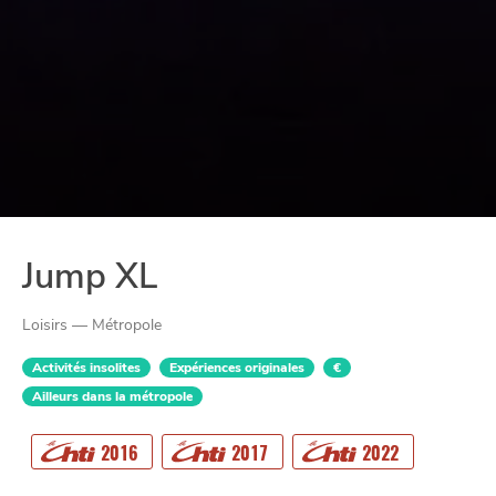
Jump XL
Loisirs — Métropole
Activités insolites
Expériences originales
€
Ailleurs dans la métropole
2016
2017
2022
CHTITE
CANAILLE