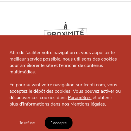
À
PROXIMITÉ
Qui sommes-nous ?
Grande Cause
Afin de faciliter votre navigation et vous apporter le
J'accepte
Je refuse
meilleur service possible, nous utilisons des cookies
Nous contacter
pour améliorer le site et l’enrichir de contenus
Politique éditoriale
multimédias.
Espace presse
En poursuivant votre navigation sur lechti.com, vous
acceptez le dépôt des cookies. Vous pouvez activer ou
désactiver ces cookies dans
Paramètres
et obtenir
plus d'informations dans nos
Mentions légales
.
HTITE
C
A
N
C
AILLE
MANGER
Je refuse
J'accepte
Mentions légales
Caveau Sainte Catherine