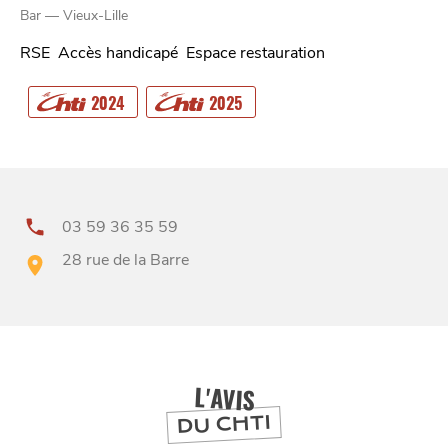
Bar — Vieux-Lille
RSE
Accès handicapé
Espace restauration
CHTITE
2024
2025
CANAILLE
03 59 36 35 59
28 rue de la Barre
BONS PLANS ET ADRESSES
À
ET SA RÉGION
LILLE
L'AVIS
DU CHTI
DEPUIS
1973