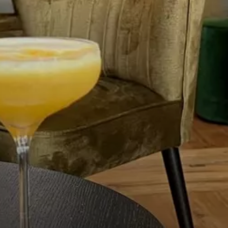
VIVRE
dans
NORD
le