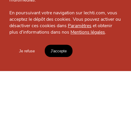
multimédias.
Espace presse
En poursuivant votre navigation sur lechti.com, vous
OÙ
TROUVER
acceptez le dépôt des cookies. Vous pouvez activer ou
désactiver ces cookies dans
Paramètres
et obtenir
LES
plus d'informations dans nos
Mentions légales
.
HTITE
C
A
N
C
AILLE
GUIDES ?
Je refuse
J'accepte
Mentions légales
lien vers l'article
S'INSCRIRE À LA
Accueil
Explorer
Blog
NEWSLETTER
un
CHTIMI
comme
MANGER
Votre
email