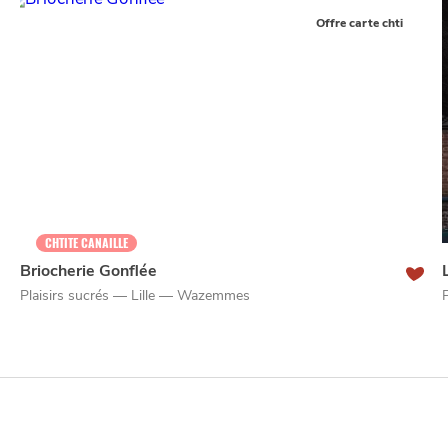
Offre carte chti
CHTITE CANAILLE
Briocherie Gonflée
Plaisirs sucrés — Lille — Wazemmes
NUIT
SORTIR