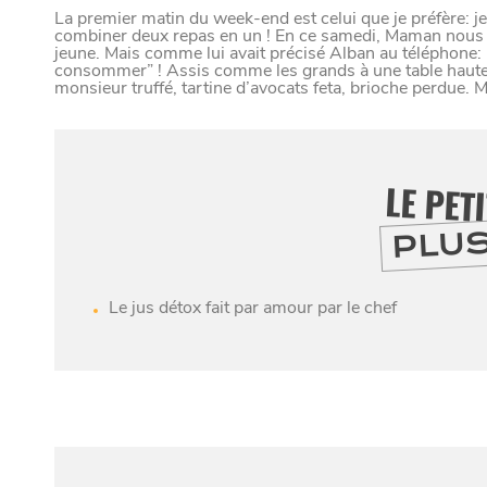
VIVRE DANS 
La premier matin du week-end est celui que je préfère: je
combiner deux repas en un ! En ce samedi, Maman nous 
jeune. Mais comme lui avait précisé Alban au téléphone: “
consommer” ! Assis comme les grands à une table haute, j
monsieur truffé, tartine d’avocats feta, brioche perdue. M
U
N
D
LE PET
PLU
Paramètres de confidentialité
Le jus détox fait par amour par le chef
Google reCAPTCHA
Google Analytics
Google Maps
MANGER
SORTIR
S'Y
YouTube