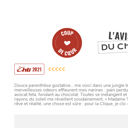
L'AV
DU C
2021
Douce parenthèse gustative… me voici dans une jungle tro
merveilleuses odeurs effleurent mes narines : pain perdu
avocat feta, fondant au chocolat. Toutes se mélangent e
rayons du soleil me réveillent soudainement. « Madame ?
rêve et réalité, une chose est sûre : pour la Clique, je clic e
MANGER