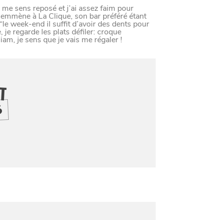
LE NORD
 me sens reposé et j’ai assez faim pour
emmène à La Clique, son bar préféré étant
le week-end il suffit d’avoir des dents pour
L
E
S
D
E
R
N
I
È
R
E
S
A
C
T
S
D
U
O
R
e regarde les plats défiler: croque
iam, je sens que je vais me régaler !
IT
S
Paramètres de confidentiali
Afin de faciliter votre navigation et de vous apporter le mei
des cookies pour améliorer le site aux besoins des visiteur
Nos politique de confidentialité
SE