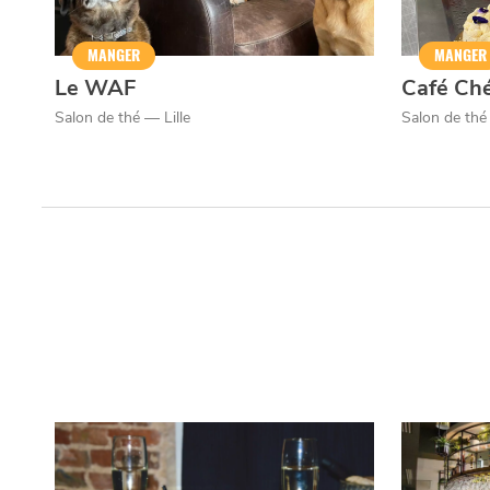
Qui sommes-nous ?
Grande Cause
Nous contact
Politique éditoriale
Espace presse
MANGER
MANGER
Le WAF
Café Ché
Salon de thé — Lille
Salon de th
Mentions légales