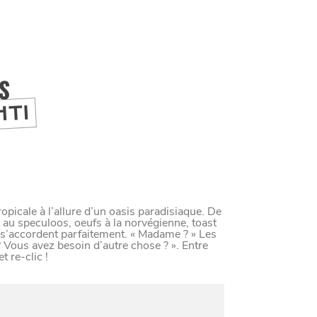
IS
HTI
picale à l’allure d’un oasis paradisiaque. De
 au speculoos, oeufs à la norvégienne, toast
t s’accordent parfaitement. « Madame ? » Les
 Vous avez besoin d’autre chose ? ». Entre
t re-clic !