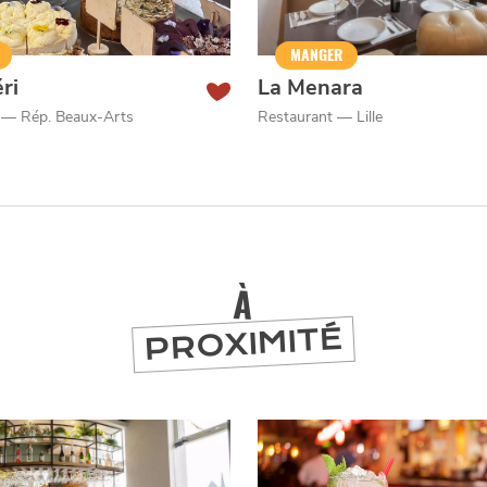
er
MANGER
ri
La Menara
é — Rép. Beaux-Arts
Restaurant — Lille
À
PROXIMITÉ