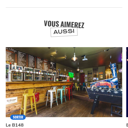
VOUS AIMEREZ
AUSSI
NUIT
la
SORTIR
SORTIR
Le B148