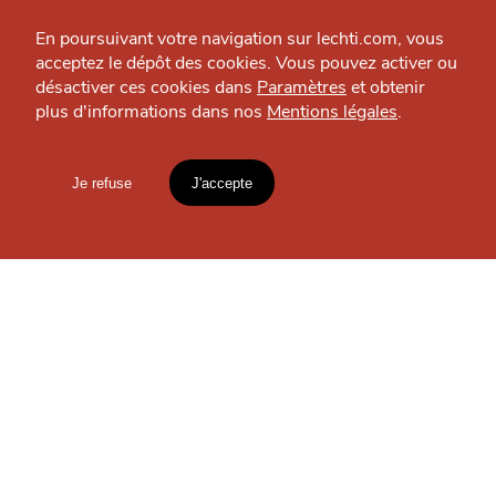
Espace presse
En poursuivant votre navigation sur lechti.com, vous
acceptez le dépôt des cookies. Vous pouvez activer ou
MANGER
désactiver ces cookies dans
Paramètres
et obtenir
Caféine Coffee
plus d'informations dans nos
Mentions légales
.
HTITE
C
A
N
Pause déjeuner — Vieux-Lille
G
C
AILLE
Je refuse
J'accepte
Mentions légales
lien vers l'article
OÙ
TROUVER
LES
Accueil
Explorer
Blog
GUIDES ?
un
CHTIMI
comme
MANGER
S'INSCRIRE À LA