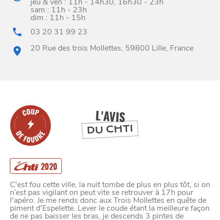
jeu & ven : 11h - 14h30, 16h30 - 23h
sam : 11h - 23h
dim : 11h - 15h
03 20 31 99 23
20 Rue des trois Mollettes, 59800 Lille, France
BONS PLANS ET ADRESSES
À
ET SA RÉGION
LILLE
DEPUIS
1973
L'AVIS
DU CHTI
2020
C'est fou cette ville, la nuit tombe de plus en plus tôt, si on
n’est pas vigilant on peut vite se retrouver à 17h pour
l'apéro. Je me rends donc aux Trois Mollettes en quête de
piment d'Espelette. Lever le coude étant la meilleure façon
de ne pas baisser les bras, je descends 3 pintes de