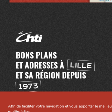
BONS PLANS
ET ADRESSES À
LILLE
ET SA RÉGION DEPUIS
1973
H
TI
T
E
C
A
N
AI
L
L
Afin de faciliter votre navigation et vous apporter le meille
C
E
multimédias.