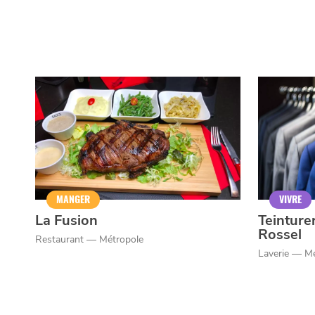
MANGER
VIVRE
La Fusion
Teinture
Rossel
Restaurant — Métropole
Laverie — M
Qui sommes-nous ?
Grande Cause
Nous contact
Politique éditoriale
Espace presse