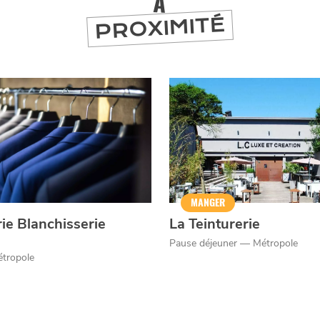
À
PROXIMITÉ
MANGER
rie Blanchisserie
La Teinturerie
Pause déjeuner — Métropole
étropole
er