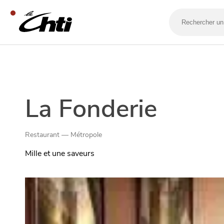
Rechercher
un
bar,
un
restaurant…
SE DIVERTIR
La Fonderie
Restaurant — Métropole
Mille et une saveurs
SORTIR