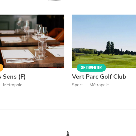
Nos politique de confidentialité
SE
DIVERTIR
LILLE
BONS PLANS ET ADRESSES À
ET SA RÉGION DEPUIS
1973
SE DIVERTIR
J'accepte
Je refuse
s Sens (F)
Vert Parc Golf Club
— Métropole
Sport — Métropole