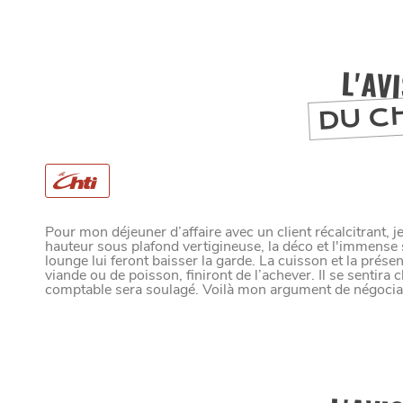
L'AV
DU C
MANGER
SORTIR
Pour mon déjeuner d’affaire avec un client récalcitrant, je
hauteur sous plafond vertigineuse, la déco et l'immense 
lounge lui feront baisser la garde. La cuisson et la présen
C
I
viande ou de poisson, finiront de l’achever. Il se sentira
SE DIVERTIR
comptable sera soulagé. Voilà mon argument de négociat
SORTIR LA N