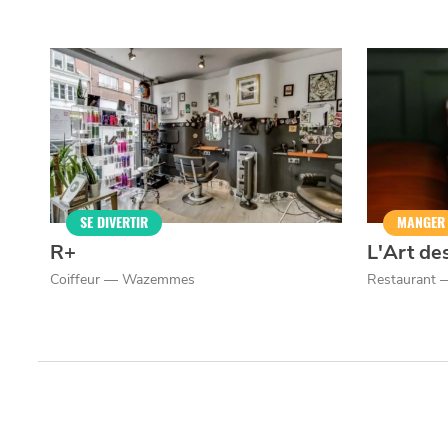
Google Maps
MANGER
SORTIR
YouTube
la
CHTIMI
comme
NUIT
un
SE DIVERTIR
MANGER
R+
L'Art de
Coiffeur — Wazemmes
Restaurant 