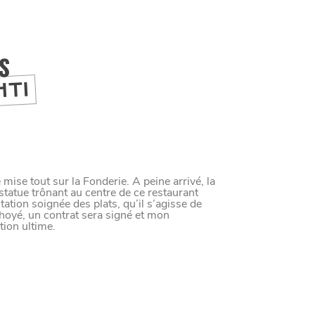
IS
HTI
M
A
N
G
E
R
C
O
M
M
E
U
N
H
T
I
M
 mise tout sur la Fonderie. A peine arrivé, la
statue trônant au centre de ce restaurant
tation soignée des plats, qu’il s’agisse de
 choyé, un contrat sera signé et mon
ion ultime.
UIT