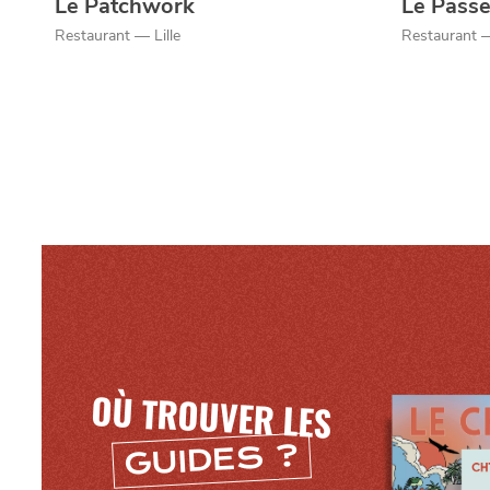
Le Patchwork
Le Pass
Restaurant — Lille
Restaurant —
OÙ TROUVER LES
GUIDES ?