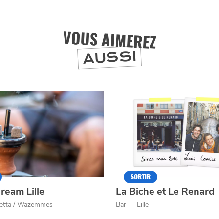
VOUS AIMEREZ
J'accepte
Je refuse
AUSSI
SORTIR
ream Lille
La Biche et Le Renard
etta / Wazemmes
Bar — Lille