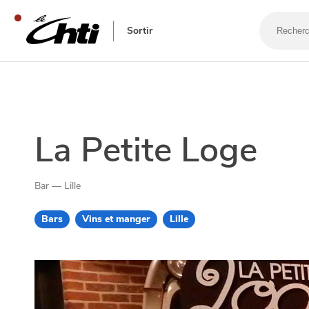
Recherch
un
Sortir
bar,
un
restauran
SE DIVERTIR
La Petite Loge
Bar — Lille
Bars
Vins et manger
Lille
SORTIR