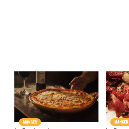
Qui sommes-nous ?
Grande Cause
Nous contact
Politique éditoriale
Espace presse
MANGER
MANGER
Mentions légales