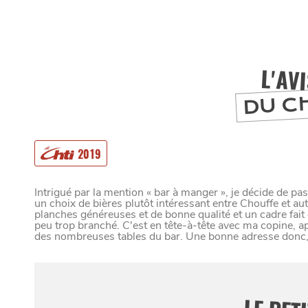
L'AV
DU C
2019
Intrigué par la mention « bar à manger », je décide de pas
un choix de bières plutôt intéressant entre Chouffe et au
planches généreuses et de bonne qualité et un cadre fait 
MANGER
peu trop branché. C'est en tête-à-tête avec ma copine, apr
des nombreuses tables du bar. Une bonne adresse donc, 