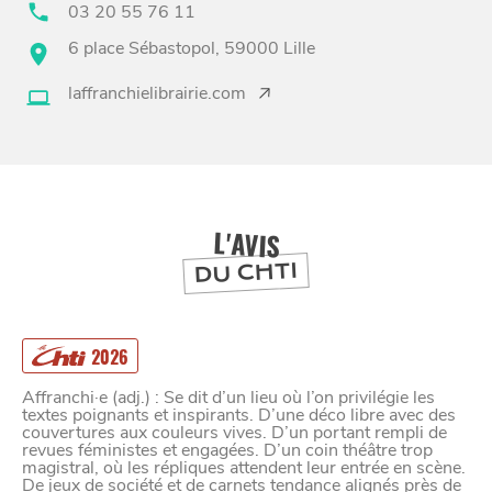
03 20 55 76 11
6 place Sébastopol, 59000 Lille
BONS PLANS ET ADRESSES
laffranchielibrairie.com
À
ET SA RÉGION
LILLE
DEPUIS
1973
L'AVIS
DU CHTI
2026
Affranchi·e (adj.) : Se dit d’un lieu où l’on privilégie les
textes poignants et inspirants. D’une déco libre avec des
couvertures aux couleurs vives. D’un portant rempli de
revues féministes et engagées. D’un coin théâtre trop
magistral, où les répliques attendent leur entrée en scène.
De jeux de société et de carnets tendance alignés près de