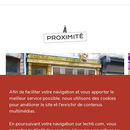
À
PROXIMITÉ
Qui sommes-nous ?
Grande Cause
Afin de faciliter votre navigation et vous apporter le
meilleur service possible, nous utilisons des cookies
Nous contacter
J'accepte
Je refuse
pour améliorer le site et l’enrichir de contenus
Politique éditoriale
multimédias.
Espace presse
En poursuivant votre navigation sur lechti.com, vous
SE DIVERTIR