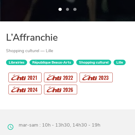
L’Affranchie
Shopping culturel — Lille
Librairies
République Beaux-Arts
Shopping culturel
Lille
2021
2022
2023
CHTITE
CANAILLE
2024
2026
mar-sam : 10h - 13h30, 14h30 - 19h