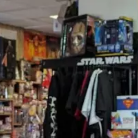
Paramètres de
confidentialité
Afin de faciliter votre navigation et de vous
apporter le meilleur service possible, nous utilisons
des cookies pour améliorer le site aux besoins des
visiteurs, notamment selon la fréquentation.
Nos politique de confidentialité