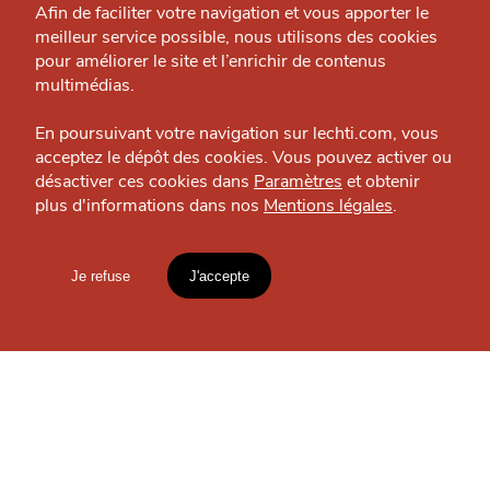
Grande Cause
SE DIVERTIR
Afin de faciliter votre navigation et vous apporter le
Le Métropole
meilleur service possible, nous utilisons des cookies
Nous contacter
Culture — Lille - Centre
pour améliorer le site et l’enrichir de contenus
J'accepte
Je refuse
Politique éditoriale
multimédias.
Espace presse
En poursuivant votre navigation sur lechti.com, vous
acceptez le dépôt des cookies. Vous pouvez activer ou
OÙ
TROUVER
désactiver ces cookies dans
Paramètres
et obtenir
plus d'informations dans nos
Mentions légales
.
HTITE
C
A
N
C
AILLE
LES
GUIDES ?
Je refuse
J'accepte
Mentions légales
lien vers l'article
Accueil
Explorer
Blog
S'INSCRIRE À LA
NEWSLETTER
un
CHTIMI
comme
MANGER