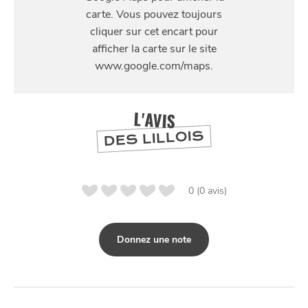
24 Rue des Ponts de Comines, 59800 Lille
SE
DIVERTIR
L'AVIS
DES LILLOIS
0 (0 avis)
Donnez une note