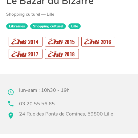
Le Bazar du Bizarre
Shopping culturel — Lille
Librairies
Shopping culturel
Lille
CHTITE
2014
2015
2016
CANAILLE
2017
2018
lun-sam : 10h30 - 19h
03 20 55 56 65
24 Rue des Ponts de Comines, 59800 Lille
BONS PLANS ET ADRESSES
À
ET SA RÉGION
LILLE