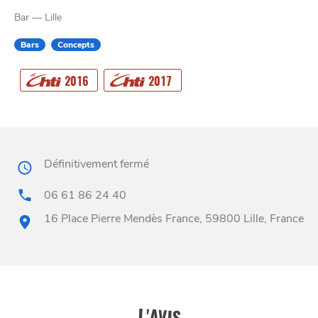
Bar — Lille
Bars
Concepts
CHTITE
2016
2017
CANAILLE
Définitivement fermé
06 61 86 24 40
16 Place Pierre Mendès France, 59800 Lille, France
BONS PLANS ET ADRESSES
À
ET SA RÉGION
LILLE
DEPUIS
1973
L'AVIS