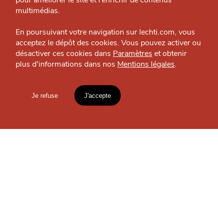
pour améliorer le site et l’enrichir de contenus
J'accepte
Je refuse
Politique éditoriale
multimédias.
Espace presse
En poursuivant votre navigation sur lechti.com, vous
OÙ
TROUVER
acceptez le dépôt des cookies. Vous pouvez activer ou
désactiver ces cookies dans
Paramètres
et obtenir
plus d'informations dans nos
Mentions légales
.
HTITE
C
A
N
LES
C
AILLE
GUIDES ?
Je refuse
J'accepte
Mentions légales
lien vers l'article
S'INSCRIRE À LA
Accueil
Explorer
Blog
NEWSLETTER
un
CHTIMI
comme
MANGER
Votre
email