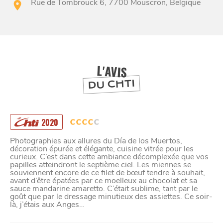
Rue de Tombrouck 6, 7700 Mouscron, Belgique
BONS PLANS ET ADRESSES
À
ET SA RÉGION
LILLE
DEPUIS
1973
L'AVIS
DU CHTI
2020
Photographies aux allures du Día de los Muertos,
décoration épurée et élégante, cuisine vitrée pour les
curieux. C’est dans cette ambiance décomplexée que vos
papilles atteindront le septième ciel. Les miennes se
souviennent encore de ce filet de bœuf tendre à souhait,
avant d’être épatées par ce moelleux au chocolat et sa
sauce mandarine amaretto. C’était sublime, tant par le
goût que par le dressage minutieux des assiettes. Ce soir-
là, j’étais aux Anges…