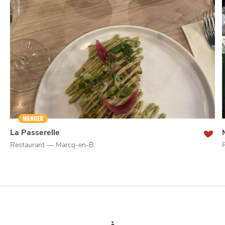
NUIT
la
SORTIR
MANGER
La Passerelle
Restaurant — Marcq-en-B.