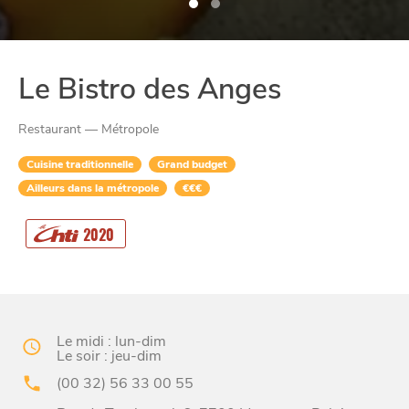
Le Bistro des Anges
Restaurant — Métropole
Cuisine traditionnelle
Grand budget
Ailleurs dans la métropole
€€€
CHTITE
CANAILLE
2020
Le midi : lun-dim
Le soir : jeu-dim
(00 32) 56 33 00 55