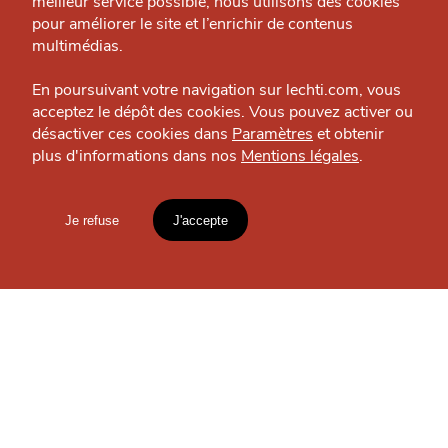
meilleur service possible, nous utilisons des cookies
Nous contacter
Restaurant — Métropole
pour améliorer le site et l’enrichir de contenus
J'accepte
Je refuse
Politique éditoriale
multimédias.
Espace presse
En poursuivant votre navigation sur lechti.com, vous
acceptez le dépôt des cookies. Vous pouvez activer ou
OÙ
TROUVER
désactiver ces cookies dans
Paramètres
et obtenir
plus d'informations dans nos
Mentions légales
.
HTITE
C
A
N
C
AILLE
LES
GUIDES ?
Je refuse
J'accepte
Mentions légales
lien vers l'article
S'INSCRIRE À LA
Accueil
Explorer
Blog
NEWSLETTER
un
CHTIMI
comme
MANGER
Votre