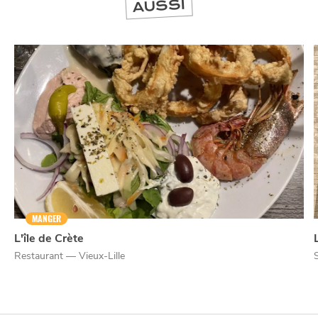
AUSSI
MANGER
L'île de Crète
Restaurant — Vieux-Lille
NUIT
la
SORTIR