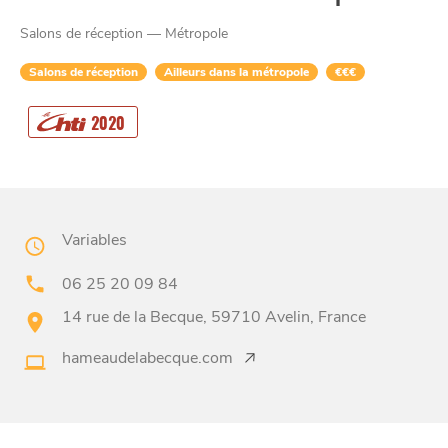
Salons de réception — Métropole
Salons de réception
Ailleurs dans la métropole
€€€
CHTITE
2020
CANAILLE
Variables
06 25 20 09 84
14 rue de la Becque, 59710 Avelin, France
BONS PLANS ET ADRESSES
hameaudelabecque.com
À
ET SA RÉGION
LILLE