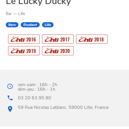
Le Lucky Ducky
Bar — Lille
Bars
Étudiant
Lille
CHTITE
2016
2017
2018
CANAILLE
2019
2020
ven-sam : 16h - 2h
dim-jeu : 16h - 1h
03 20 63 95 80
59 Rue Nicolas Leblanc, 59000 Lille, France
BONS PLANS ET ADRESSES
À
ET SA RÉGION
LILLE