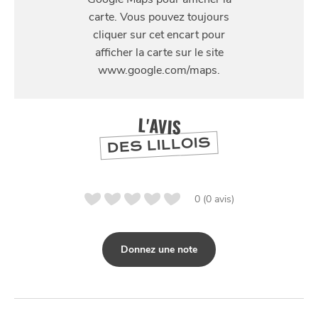
59 Rue Nicolas Leblanc, 59000 Lille, France
SE
DIVERTIR
L'AVIS
DES LILLOIS
0 (0 avis)
Donnez une note