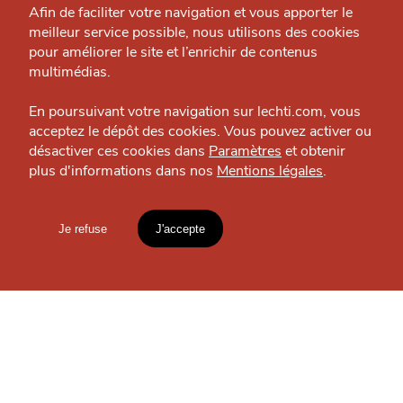
Grande Cause
Afin de faciliter votre navigation et vous apporter le
Le Dojo
meilleur service possible, nous utilisons des cookies
Nous contacter
Bar à jeux — République Beaux-Arts
pour améliorer le site et l’enrichir de contenus
J'accepte
Je refuse
Politique éditoriale
multimédias.
Espace presse
En poursuivant votre navigation sur lechti.com, vous
acceptez le dépôt des cookies. Vous pouvez activer ou
OÙ
TROUVER
désactiver ces cookies dans
Paramètres
et obtenir
plus d'informations dans nos
Mentions légales
.
HTITE
C
A
N
C
AILLE
LES
GUIDES ?
Je refuse
J'accepte
Mentions légales
lien vers l'article
Accueil
Explorer
Blog
S'INSCRIRE À LA
NEWSLETTER
un
CHTIMI
comme
MANGER