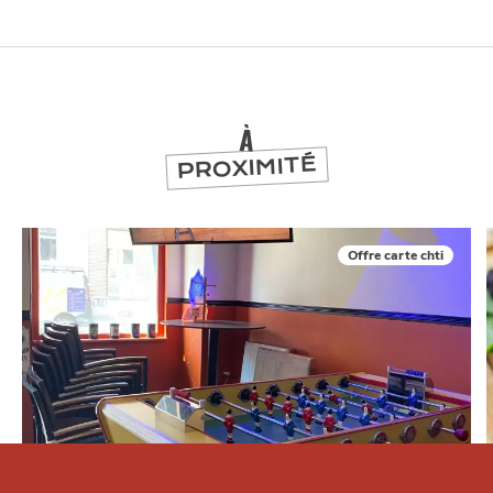
NUIT
la
SORTIR
À
PROXIMITÉ
Offre carte chti
Qui sommes-nous ?