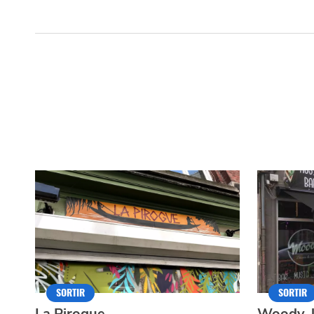
SORTIR
SORTIR
La Pirogue
Woody, l