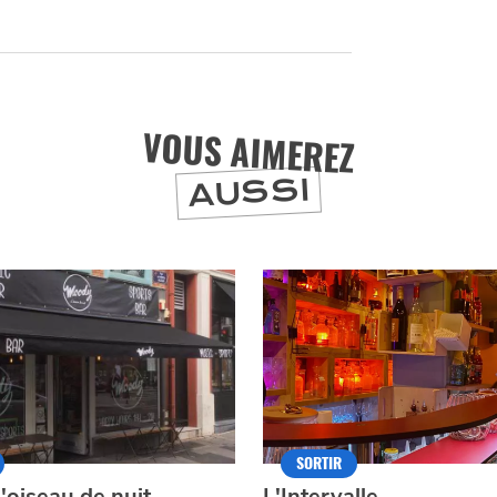
ET SA RÉGION DEPUIS
1973
J'accepte
Je refuse
VOUS AIMEREZ
AUSSI
SORTIR
'oiseau de nuit
L'Intervalle