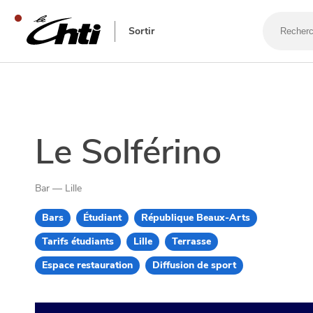
Recherch
un
Sortir
bar,
un
restauran
SE DIVERTIR
Le Solférino
Bar — Lille
Bars
Étudiant
République Beaux-Arts
Tarifs étudiants
Lille
Terrasse
Espace restauration
Diffusion de sport
SORTIR