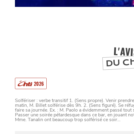
L'AV
DU C
2026
Solfériser : verbe transitif 1. (Sens propre). Venir prendr
matin, M. Billet solférise dès 9h. 2. (Sens figuré). Se réf
MANGER
faire sa journée. Ex. : M. Paolo a évidemment passé tout s
Passer une soirée pétardesque dans ce bar, en jouant no
Mme. Tanalin ont beaucoup trop solférisé ce soir…