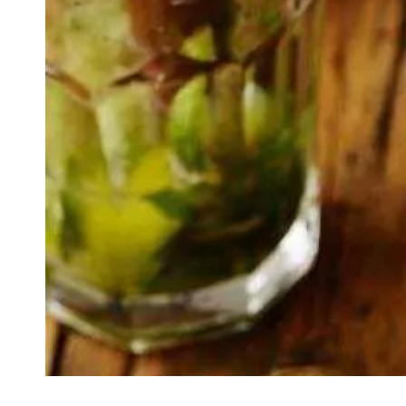
VIVRE
Le Chti