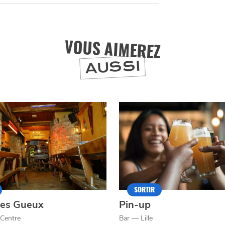
VOUS AIMEREZ
J'accepte
Je refuse
AUSSI
SORTIR
des Gueux
Pin-up
 Centre
Bar — Lille