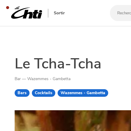
Recherch
un
Sortir
bar,
un
restauran
SE DIVERTIR
Le Tcha-Tcha
Bar — Wazemmes - Gambetta
Bars
Cocktails
Wazemmes - Gambetta
SORTIR