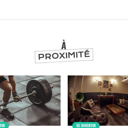
À
PROXIMITÉ
er
TIR
SE DIVERTIR