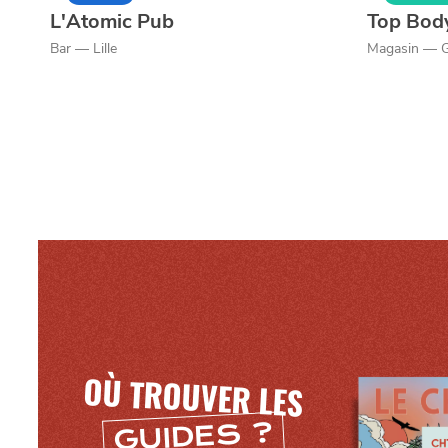
L'Atomic Pub
Top Bod
Bar — Lille
Magasin — 
OÙ TROUVER LES
GUIDES ?