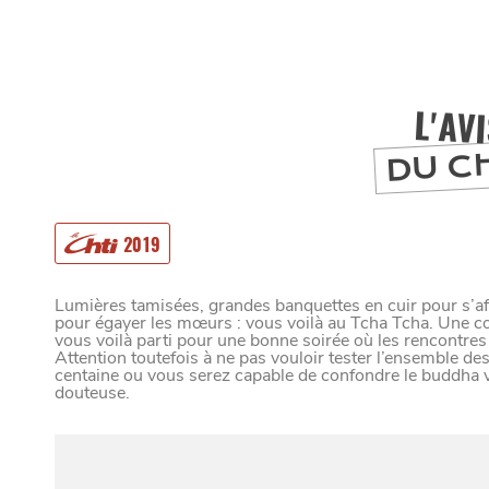
L'AV
DU C
2019
Lumières tamisées, grandes banquettes en cuir pour s’af
pour égayer les mœurs : vous voilà au Tcha Tcha. Une
vous voilà parti pour une bonne soirée où les rencontre
Attention toutefois à ne pas vouloir tester l’ensemble de
MANGER
centaine ou vous serez capable de confondre le buddha v
douteuse.