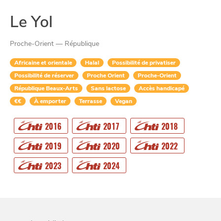
Le Yol
Proche-Orient — République
Africaine et orientale
Halal
Possibilité de privatiser
Possibilité de réserver
Proche Orient
Proche-Orient
République Beaux-Arts
Sans lactose
Accès handicapé
€€
À emporter
Terrasse
Vegan
CHTITE
2016
2017
2018
CANAILLE
2019
2020
2022
2023
2024