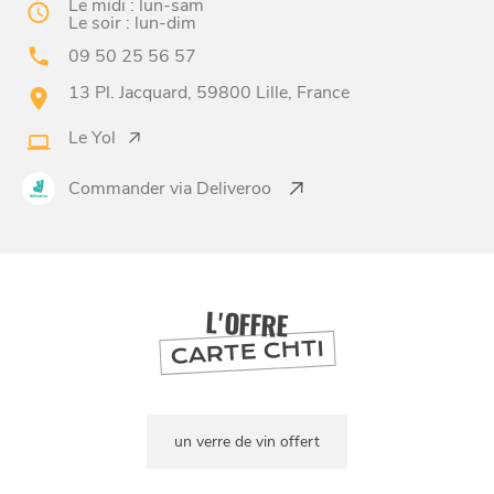
Le midi : lun-sam
Le soir : lun-dim
09 50 25 56 57
13 Pl. Jacquard, 59800 Lille, France
BONS PLANS ET ADRESSES
Le Yol
À
ET SA RÉGION
LILLE
Commander via Deliveroo
DEPUIS
1973
L'OFFRE
CARTE CHTI
un verre de vin offert