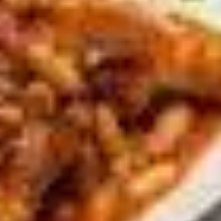
YouTube
Paramètres de
confidentialité
Afin de faciliter votre navigation et de vous
apporter le meilleur service possible, nous utilisons
des cookies pour améliorer le site aux besoins des
visiteurs, notamment selon la fréquentation.
Nos politique de confidentialité