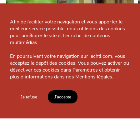
Qui sommes-nous ?
Grande Cause
Afin de faciliter votre navigation et vous apporter le
VIVRE
meilleur service possible, nous utilisons des cookies
Nous contacter
Securitas
pour améliorer le site et l’enrichir de contenus
J'accepte
Je refuse
Politique éditoriale
multimédias.
Vie Pratique — Métropole
Espace presse
En poursuivant votre navigation sur lechti.com, vous
acceptez le dépôt des cookies. Vous pouvez activer ou
désactiver ces cookies dans
Paramètres
et obtenir
plus d'informations dans nos
Mentions légales
.
OÙ
TROUVER
HTITE
C
A
N
C
AILLE
LES
Je refuse
J'accepte
GUIDES ?
Mentions légales
lien vers l'article
Accueil
Explorer
Blog