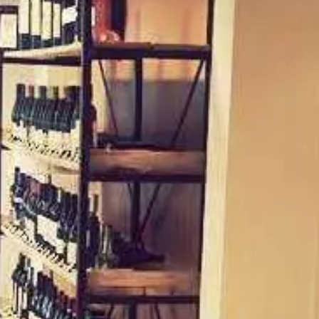
Paramètres de
confidentialité
Afin de faciliter votre navigation et de vous
apporter le meilleur service possible, nous utilisons
des cookies pour améliorer le site aux besoins des
visiteurs, notamment selon la fréquentation.
Nos politique de confidentialité