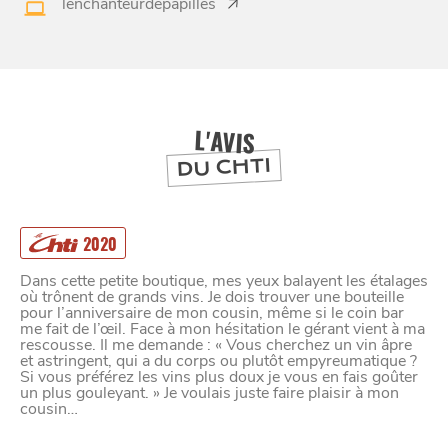
À
ET SA RÉGION
LILLE
lenchanteurdepapilles
DEPUIS
1973
L'AVIS
DU CHTI
2020
Dans cette petite boutique, mes yeux balayent les étalages
où trônent de grands vins. Je dois trouver une bouteille
pour l’anniversaire de mon cousin, même si le coin bar
me fait de l’œil. Face à mon hésitation le gérant vient à ma
rescousse. Il me demande : « Vous cherchez un vin âpre
et astringent, qui a du corps ou plutôt empyreumatique ?
Si vous préférez les vins plus doux je vous en fais goûter
un plus gouleyant. » Je voulais juste faire plaisir à mon
cousin…