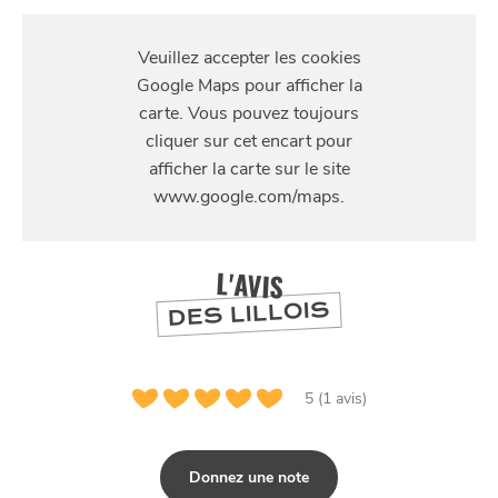
S'Y
RENDRE
SE
DIVERTIR
716 Avenue de la République, 59800 Lille, France
L'AVIS
DES LILLOIS
5 (1 avis)
Donnez une note