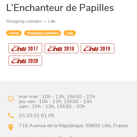
L’Enchanteur de Papilles
Shopping culinaire — Lille
Caves
Shopping culinaire
Lille
CHTITE
2017
2018
2019
CANAILLE
2020
mar-mer : 10h - 13h, 15h30 - 21h
jeu-ven : 10h - 13h, 15h30 - 23h
sam : 10h - 13h, 15h30 - 20h
03 20 01 61 05
BONS PLANS ET ADRESSES
716 Avenue de la République, 59800 Lille, France