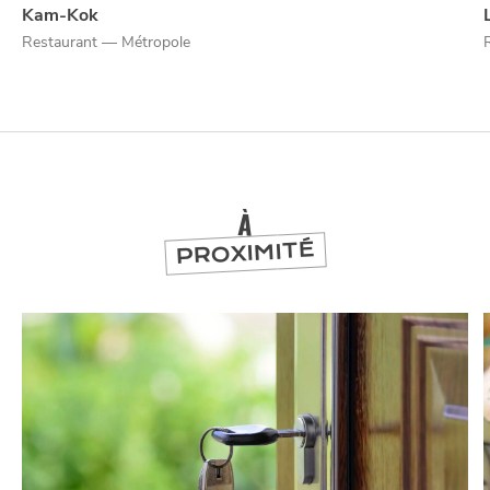
Kam-Kok
Restaurant — Métropole
NUIT
la
SORTIR
À
PROXIMITÉ