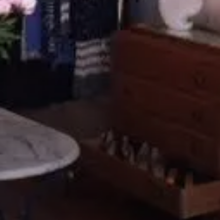
VIVRE
dans
NORD
le