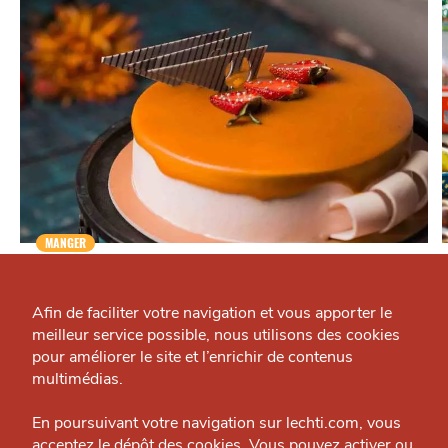
MANGER
Qui sommes-nous ?
L'Atelier de la Gourmandise
Formation culinaire — Métropole
Grande Cause
Afin de faciliter votre navigation et vous apporter le
meilleur service possible, nous utilisons des cookies
Nous contacter
pour améliorer le site et l’enrichir de contenus
J'accepte
Je refuse
Politique éditoriale
multimédias.
OÙ
TROUVER
Espace presse
En poursuivant votre navigation sur lechti.com, vous
acceptez le dépôt des cookies. Vous pouvez activer ou