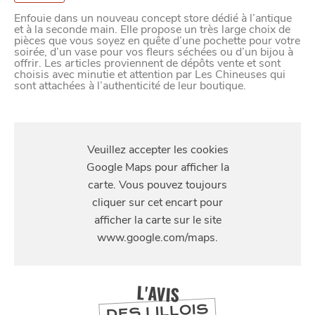
Enfouie dans un nouveau concept store dédié à l’antique
et à la seconde main. Elle propose un très large choix de
pièces que vous soyez en quête d’une pochette pour votre
soirée, d’un vase pour vos fleurs séchées ou d’un bijou à
offrir. Les articles proviennent de dépôts vente et sont
choisis avec minutie et attention par Les Chineuses qui
sont attachées à l’authenticité de leur boutique.
S'Y
RENDRE
634 avenue dunkerque
L'AVIS
SE
DES LILLOIS
DIVERTIR