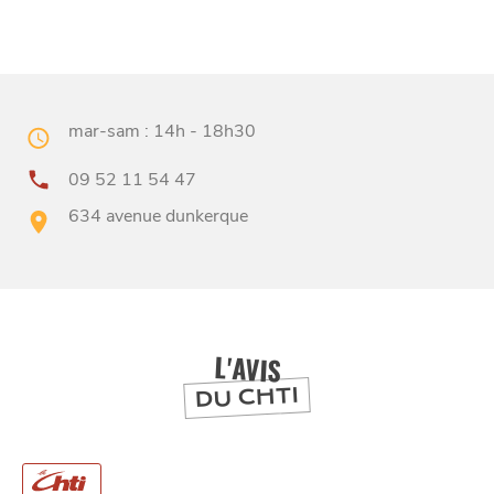
CHTITE
CANAILLE
mar-sam : 14h - 18h30
09 52 11 54 47
634 avenue dunkerque
BONS PLANS ET ADRESSES
L'AVIS
À
ET SA RÉGION
LILLE
DU CHTI
DEPUIS
1973