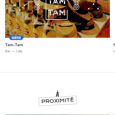
SORTIR
Tam-Tam
Bar — Lille
NUIT
SORTIR
À
PROXIMITÉ