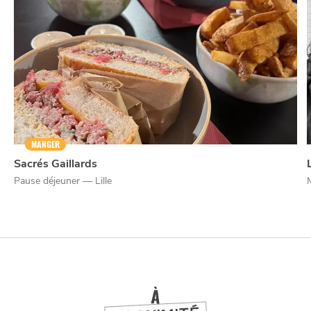
NUIT
la
SORTIR
MANGER
Sacrés Gaillards
Pause déjeuner — Lille
À