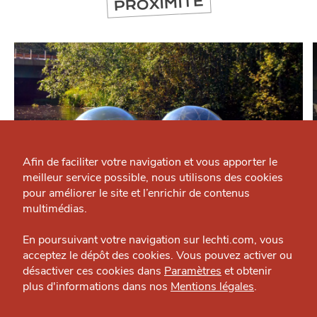
PROXIMITÉ
Qui sommes-nous ?
Grande Cause
Afin de faciliter votre navigation et vous apporter le
meilleur service possible, nous utilisons des cookies
Nous contacter
J'accepte
Je refuse
pour améliorer le site et l’enrichir de contenus
Politique éditoriale
multimédias.
SE DIVERTIR
Espace presse
BulleSpa & Co
En poursuivant votre navigation sur lechti.com, vous
Loisirs — Métropole
acceptez le dépôt des cookies. Vous pouvez activer ou
désactiver ces cookies dans
Paramètres
et obtenir
plus d'informations dans nos
Mentions légales
.
HTITE
C
A
N
C
AILLE