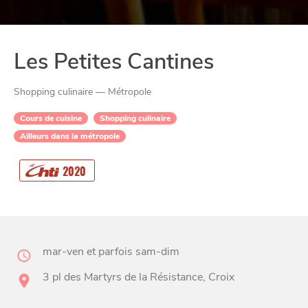
Les Petites Cantines
Shopping culinaire — Métropole
Cours de cuisine
Shopping culinaire
Ailleurs dans la métropole
CHTITE
CANAILLE
2020
mar-ven et parfois sam-dim
3 pl des Martyrs de la Résistance, Croix