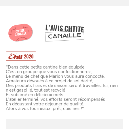
BONS PLANS ET ADRESSES
À
ET SA RÉGION
LILLE
L'AVIS CHTITE
CHTITE
CANAILLE
CANAILLE
DEPUIS
1973
2020
"Dans cette petite cantine bien équipée
C’est en groupe que vous confectionnerez,
Le menu de chef que Marion vous aura concocté.
Amateurs dévoués à ce projet de solidarité,
Des produits frais et de saison seront travaillés. Ici, rien
n’est gaspillé, tout est recyclé
Et sublimé en délicieux mets.
L’atelier terminé, vos efforts seront récompensés
En dégustant votre déjeuner de qualité.
Alors à vos fourneaux, prêt, cuisinez !"