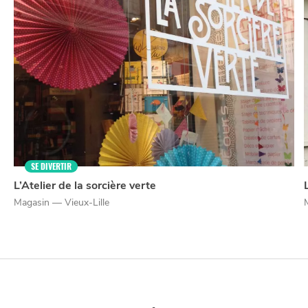
NUIT
la
SORTIR
SE DIVERTIR
L’Atelier de la sorcière verte
Magasin — Vieux-Lille