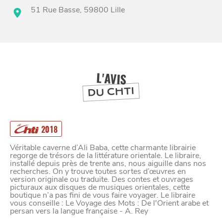
51 Rue Basse, 59800 Lille
BONS PLANS ET ADRESSES
À
ET SA RÉGION
LILLE
DEPUIS
1973
L'AVIS
DU CHTI
2018
Véritable caverne d’Ali Baba, cette charmante librairie
regorge de trésors de la littérature orientale. Le libraire,
installé depuis près de trente ans, nous aiguille dans nos
recherches. On y trouve toutes sortes d’œuvres en
version originale ou traduite. Des contes et ouvrages
picturaux aux disques de musiques orientales, cette
boutique n’a pas fini de vous faire voyager. Le libraire
vous conseille : Le Voyage des Mots : De l'Orient arabe et
persan vers la langue française - A. Rey