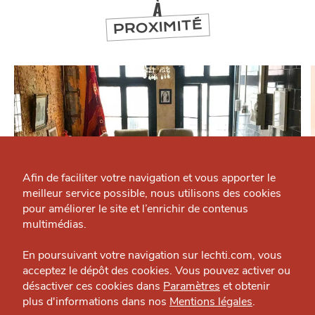
À
PROXIMITÉ
Qui sommes-nous ?
Grande Cause
Afin de faciliter votre navigation et vous apporter le
meilleur service possible, nous utilisons des cookies
Nous contacter
J'accepte
Je refuse
pour améliorer le site et l’enrichir de contenus
Politique éditoriale
multimédias.
SORTIR
Espace presse
En poursuivant votre navigation sur lechti.com, vous
Bernadette
acceptez le dépôt des cookies. Vous pouvez activer ou
Bar — Vieux-Lille
désactiver ces cookies dans
Paramètres
et obtenir
plus d'informations dans nos
Mentions légales
.
HTITE
C
A
N