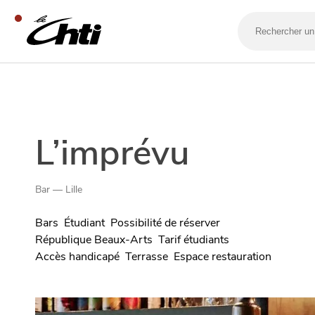
Rechercher
un
bar,
un
restaurant…
SE DIVERTIR
L’imprévu
Bar — Lille
Bars
Étudiant
Possibilité de réserver
République Beaux-Arts
Tarif étudiants
Accès handicapé
Terrasse
Espace restauration
SORTIR