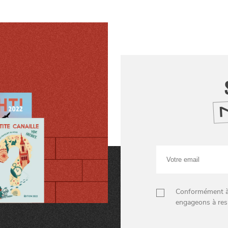
Votre
email
Conformément à n
engageons à res