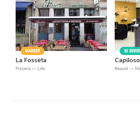
MANGER
SE DIVER
La Fosseta
Capiloso
Pizzeria — Lille
Beauté — Mé