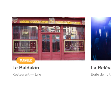
Qui sommes-nous ?
Grande Cause
Nous contact
Politique éditoriale
Espace presse
MANGER
Le Baldakin
La Relèv
Restaurant — Lille
Boîte de nuit
Mentions légales