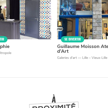
TIR
SE DIVERTIR
phie
Guillaume Moisson Ate
d’Art
tropole
Galeries d'art — Lille – Vieux-Lille
À
PROXIMITÉ