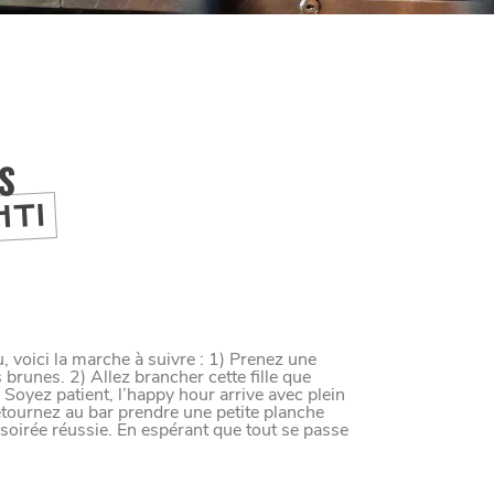
IS
HTI
voici la marche à suivre : 1) Prenez une
brunes. 2) Allez brancher cette fille que
) Soyez patient, l’happy hour arrive avec plein
M
A
N
G
E
R
C
O
M
M
E
U
N
H
T
I
M
tournez au bar prendre une petite planche
soirée réussie. En espérant que tout se passe