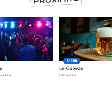
er
SORTIR
e
Le Galway
 — Lille
Bar — Lille