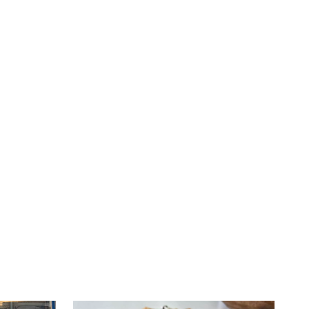
té
À LA
lleur service possible, nous utilisons
UNE
s, notamment selon la fréquentation.
VIVRE
CHTITE
CANAILLE
dans
NORD
le