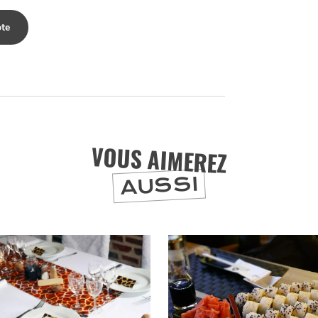
LILLE
BONS PLANS ET ADRESSES À
te
ET SA RÉGION DEPUIS
1973
J'accepte
Je refuse
VOUS AIMEREZ
AUSSI