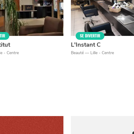
TIR
SE DIVERTIR
titut
L'Instant C
le - Centre
Beauté — Lille - Centre