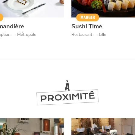
MANGER
mandière
Sushi Time
eption — Métropole
Restaurant — Lille
À
PROXIMITÉ
er