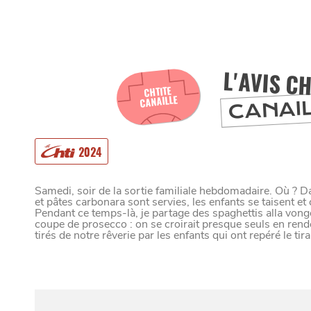
SORTIR
C
I
L'AVIS CH
SE DIVERTIR
CHTITE
SORTIR LA N
CANAILLE
CANAI
CHTITE CANA
C
H
A
N
G
E
R
D
E
’
O
R
D
I
N
A
I
R
2024
Samedi, soir de la sortie familiale hebdomadaire. Où ? D
L
E
et pâtes carbonara sont servies, les enfants se taisent et 
VIVRE
LE GUIDE DES
Pendant ce temps-là, je partage des spaghettis alla von
coupe de prosecco : on se croirait presque seuls en re
tirés de notre rêverie par les enfants qui ont repéré le 
BLOG
S'Y