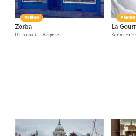
MANGER
MANGER
Zorba
La Gour
Restaurant — Belgique
Salon de réc
Qui sommes-nous ?
Grande Cause
Nous contact