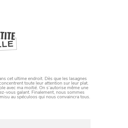
M
A
N
G
E
R
C
O
M
M
E
U
N
H
T
I
M
TITE
UIT
LLE
ILLE
ans cet ultime endroit. Dès que les lasagnes
concentrent toute leur attention sur leur plat.
 FAMILLLES
gole avec ma moitié. On s’autorise même une
ndez-vous galant. Finalement, nous sommes
tiramisu au spéculoos qui nous convaincra tous.