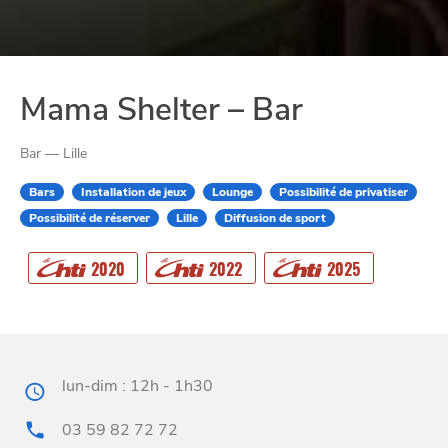
Mama Shelter – Bar
Bar — Lille
Bars
Installation de jeux
Lounge
Possibilité de privatiser
Possibilité de réserver
Lille
Diffusion de sport
CHTITE
2020
2022
2025
CANAILLE
lun-dim : 12h - 1h30
03 59 82 72 72