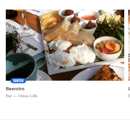
NUIT
la
SORTIR
SORTIR
Beerstro
Bar — Vieux-Lille