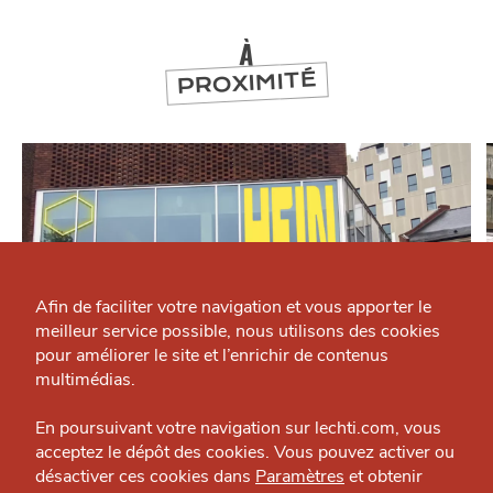
À
PROXIMITÉ
Qui sommes-nous ?
Grande Cause
Afin de faciliter votre navigation et vous apporter le
meilleur service possible, nous utilisons des cookies
Nous contacter
J'accepte
Je refuse
pour améliorer le site et l’enrichir de contenus
Politique éditoriale
multimédias.
MANGER
Espace presse
En poursuivant votre navigation sur lechti.com, vous
HEIN
acceptez le dépôt des cookies. Vous pouvez activer ou
Restaurant — Quartier de la Gare
désactiver ces cookies dans
Paramètres
et obtenir