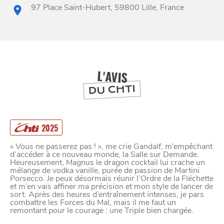
97 Place Saint-Hubert, 59800 Lille, France
BONS PLANS ET ADRESSES
À
ET SA RÉGION
LILLE
DEPUIS
L'AVIS
1973
DU CHTI
2025
« Vous ne passerez pas ! », me crie Gandalf, m’empêchant
d’accéder à ce nouveau monde, la Salle sur Demande.
Heureusement, Magnus le dragon cocktail lui crache un
mélange de vodka vanille, purée de passion de Martini
Porsecco. Je peux désormais réunir l’Ordre de la Fléchette
et m’en vais affiner ma précision et mon style de lancer de
sort. Après des heures d’entraînement intenses, je pars
combattre les Forces du Mal, mais il me faut un
remontant pour le courage : une Triple bien chargée.