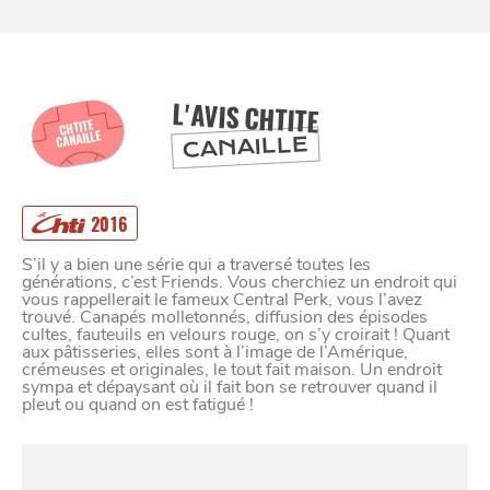
BONS PLANS ET ADRESSES
À
ET SA RÉGION
LILLE
L'AVIS CHTITE
DEPUIS
CHTITE
1973
CANAILLE
CANAILLE
2016
S’il y a bien une série qui a traversé toutes les
générations, c’est Friends. Vous cherchiez un endroit qui
vous rappellerait le fameux Central Perk, vous l’avez
trouvé. Canapés molletonnés, diffusion des épisodes
cultes, fauteuils en velours rouge, on s’y croirait ! Quant
aux pâtisseries, elles sont à l’image de l’Amérique,
crémeuses et originales, le tout fait maison. Un endroit
sympa et dépaysant où il fait bon se retrouver quand il
pleut ou quand on est fatigué !