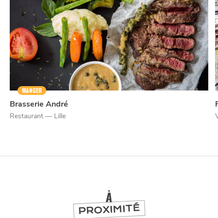
NUIT
la
SORTIR
MANGER
Brasserie André
Restaurant — Lille
À
PROXIMITÉ