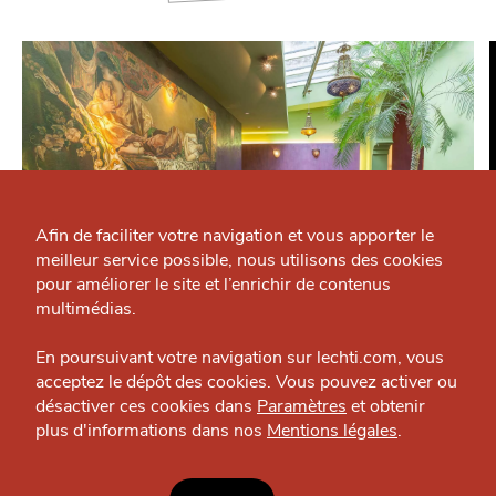
Qui sommes-nous ?
Grande Cause
Afin de faciliter votre navigation et vous apporter le
meilleur service possible, nous utilisons des cookies
Nous contacter
J'accepte
Je refuse
pour améliorer le site et l’enrichir de contenus
Politique éditoriale
multimédias.
MANGER
La Meïda
Espace presse
En poursuivant votre navigation sur lechti.com, vous
Restaurant — Saint-Sauveur
acceptez le dépôt des cookies. Vous pouvez activer ou
désactiver ces cookies dans
Paramètres
et obtenir
plus d'informations dans nos
Mentions légales
.
HTITE
C
A
N
C
AILLE