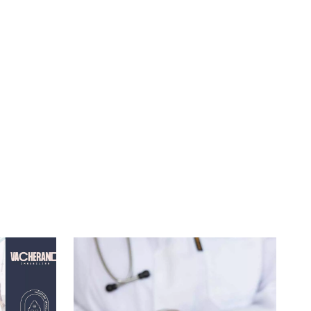
té
À LA
lleur service possible, nous utilisons
UNE
s, notamment selon la fréquentation.
VIVRE
CHTITE
CANAILLE
dans
NORD
le