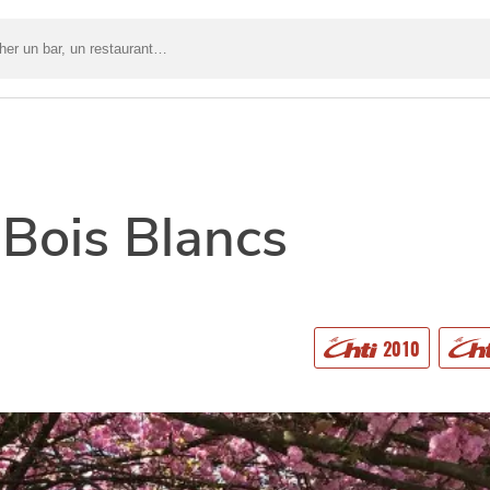
r
t…
Bois Blancs
2010