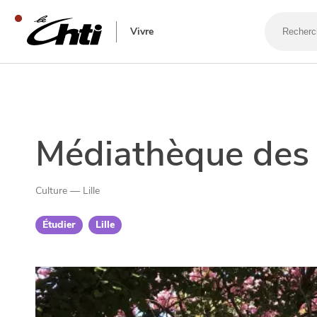
Recherche
un
Vivre
bar,
un
restauran
SE DIVERTIR
Médiathèque des 
Culture — Lille
Étudier
Lille
SORTIR