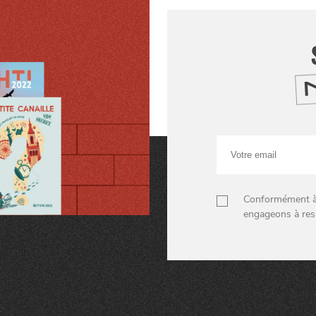
Votre
email
Conformément à n
engageons à res