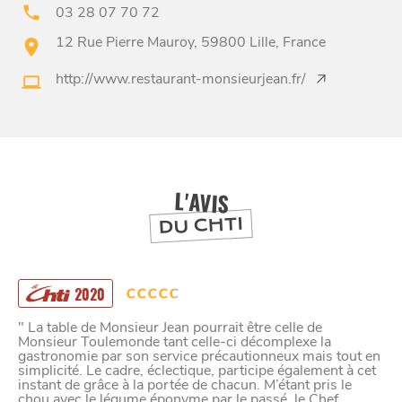
03 28 07 70 72
12 Rue Pierre Mauroy, 59800 Lille, France
BONS PLANS ET ADRESSES
http://www.restaurant-monsieurjean.fr/
À
ET SA RÉGION
LILLE
DEPUIS
1973
L'AVIS
DU CHTI
2020
" La table de Monsieur Jean pourrait être celle de
Monsieur Toulemonde tant celle-ci décomplexe la
gastronomie par son service précautionneux mais tout en
simplicité. Le cadre, éclectique, participe également à cet
instant de grâce à la portée de chacun. M’étant pris le
chou avec le légume éponyme par le passé, le Chef