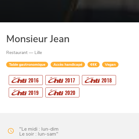
Monsieur Jean
Restaurant — Lille
Table gastronomique
Accès handicapé
€€€
Vegan
2016
2017
2018
CHTITE
CANAILLE
2019
2020
"Le midi : lun-dim
Le soir : lun-sam"