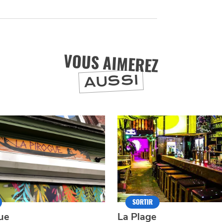
ET SA RÉGION DEPUIS
1973
J'accepte
Je refuse
VOUS AIMEREZ
AUSSI
SORTIR
ue
La Plage