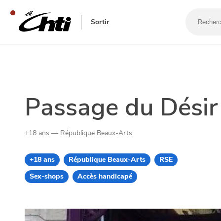
Recherch
un
Sortir
bar,
un
restauran
SE DIVERTIR
Passage du Désir
+18 ans — République Beaux-Arts
+18 ans
République Beaux-Arts
RSE
Sex-shops
Accès handicapé
SORTIR