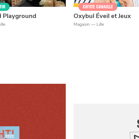
TIR
CHTITE CANAILLE
d Playground
Oxybul Éveil et Jeux
lle
Magasin — Lille