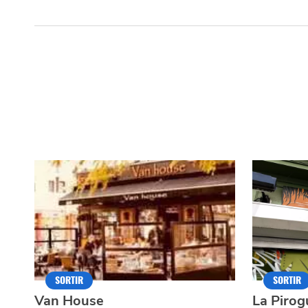
SORTIR
SORTIR
Van House
La Pirog