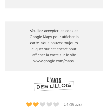
S'Y
RENDRE
114 av St Maur
L'AVIS
DES LILLOIS
2.4 (35 avis)