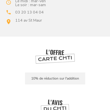
Le midi : mar-ven
Le soir : mar-sam
03 20 13 04 04
114 av St Maur
BONS PLANS ET ADRESSES
À
ET SA RÉGION
LILLE
L'OFFRE
DEPUIS
1973
CARTE CHTI
10% de réduction sur l'addition
L'AVIS
DU CHTI