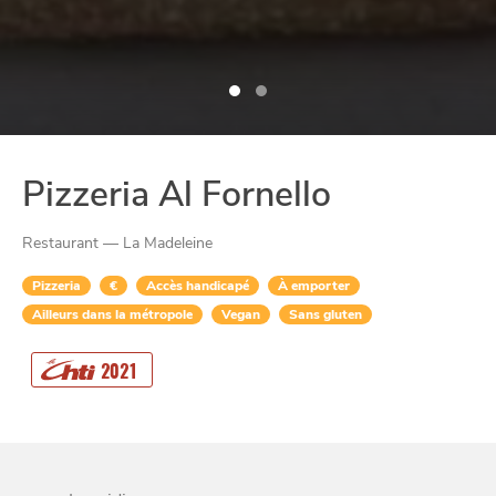
Pizzeria Al Fornello
Restaurant — La Madeleine
Pizzeria
€
Accès handicapé
À emporter
Ailleurs dans la métropole
Vegan
Sans gluten
CHTITE
2021
CANAILLE