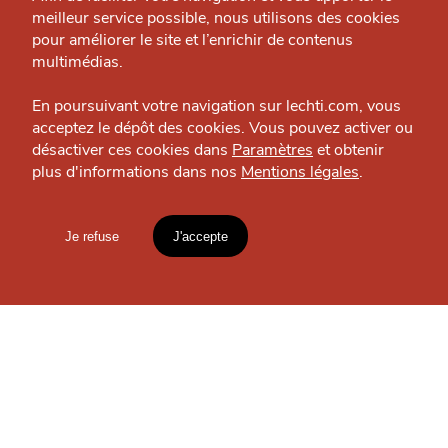
meilleur service possible, nous utilisons des cookies
J'accepte
Je refuse
Nous contacter
pour améliorer le site et l’enrichir de contenus
Politique éditoriale
multimédias.
Espace presse
En poursuivant votre navigation sur lechti.com, vous
acceptez le dépôt des cookies. Vous pouvez activer ou
désactiver ces cookies dans
Paramètres
et obtenir
SE DIVERTIR
plus d'informations dans nos
Mentions légales
.
HTITE
C
A
N
Filomène Voyance
C
AILLE
Voyance — Métropole
Je refuse
J'accepte
Mentions légales
lien vers l'article
OÙ
TROUVER
Accueil
Explorer
Blog
LES
GUIDES ?
un
CHTIMI
comme
MANGER