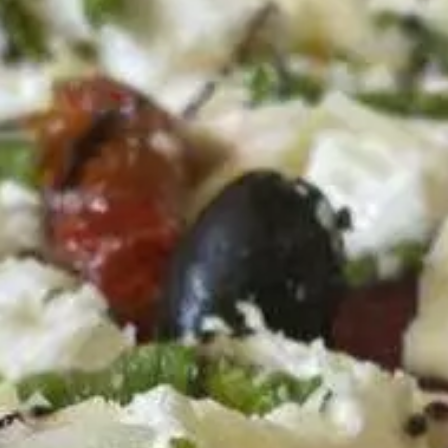
Paramètres de
confidentialité
Afin de faciliter votre navigation et de vous
apporter le meilleur service possible, nous utilisons
des cookies pour améliorer le site aux besoins des
visiteurs, notamment selon la fréquentation.
Nos politique de confidentialité