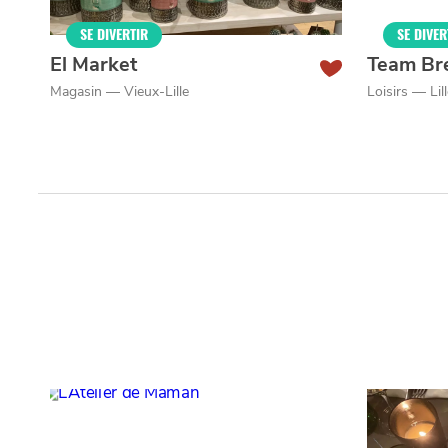
Qui sommes-nous ?
Grande Cause
Nous contact
SE DIVERTIR
SE DIVER
Politique éditoriale
Espace presse
El Market
Team Br
Magasin — Vieux-Lille
Loisirs — Li
Mentions légales