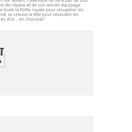
LE NORD
. Pour autant, l’aventure ne sera pas de tout
ère de l’épave et de son ancien équipage.
e toute la flotte royale pour récupérer les
nik se creuse la tête pour résoudre les
L
E
S
D
E
R
N
I
È
R
E
S
A
C
T
S
D
U
O
R
ces d’or… en chocolat !
IT
S
Paramètres de confidentiali
Afin de faciliter votre navigation et de vous apporter le mei
des cookies pour améliorer le site aux besoins des visiteur
Nos politique de confidentialité
SE