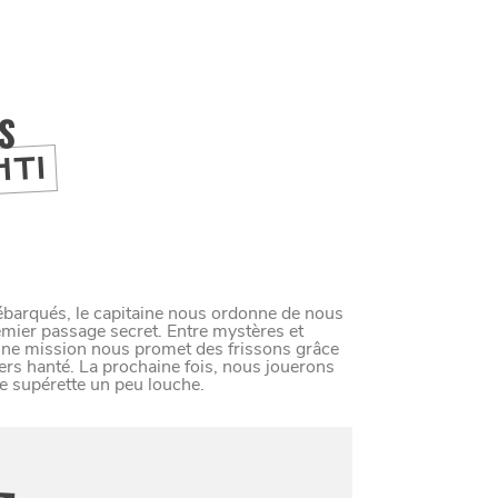
IS
HTI
 débarqués, le capitaine nous ordonne de nous
emier passage secret. Entre mystères et
aine mission nous promet des frissons grâce
rs hanté. La prochaine fois, nous jouerons
e supérette un peu louche.