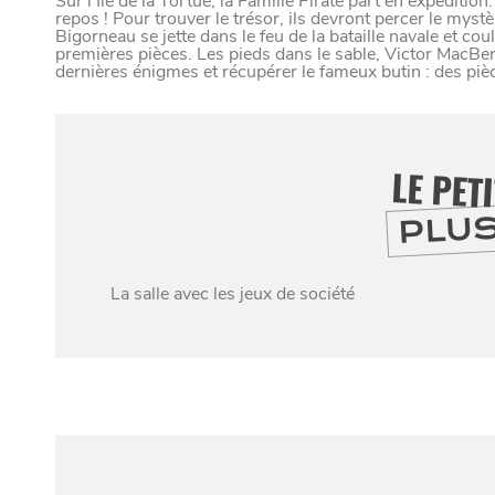
VIVRE DANS 
Sur l’Île de la Tortue, la Famille Pirate part en expédition
repos ! Pour trouver le trésor, ils devront percer le myst
Bigorneau se jette dans le feu de la bataille navale et coul
premières pièces. Les pieds dans le sable, Victor MacBer
dernières énigmes et récupérer le fameux butin : des piè
U
N
D
LE PET
PLU
Paramètres de confidentialité
La salle avec les jeux de société
Google reCAPTCHA
Google Analytics
Google Maps
S'Y
MANGER
SORTIR
YouTube