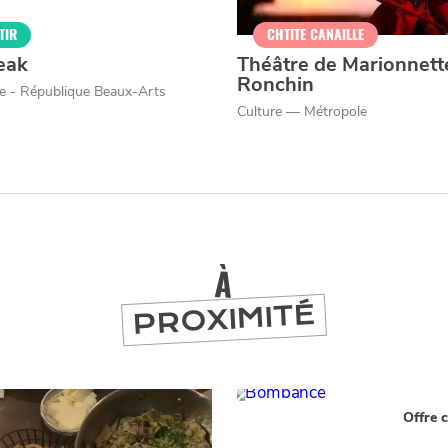
er
TIR
CHTITE CANAILLE
eak
Théâtre de Marionnett
Ronchin
lle - République Beaux-Arts
Culture — Métropole
À
PROXIMITÉ
Offre c