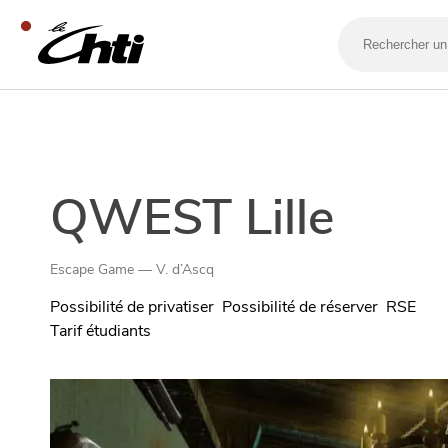
Rechercher
un
bar,
un
restaurant…
SE DIVERTIR
QWEST Lille
Escape Game — V. d’Ascq
Possibilité de privatiser
Possibilité de réserver
RSE
Tarif étudiants
SORTIR