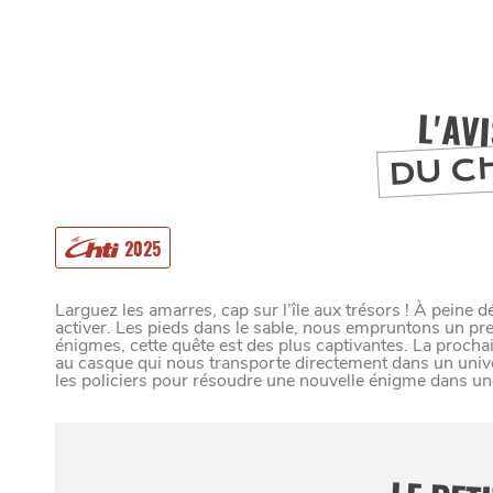
L'AV
DU C
2025
Larguez les amarres, cap sur l’île aux trésors ! À peine
activer. Les pieds dans le sable, nous empruntons un pr
énigmes, cette quête est des plus captivantes. La proch
au casque qui nous transporte directement dans un unive
les policiers pour résoudre une nouvelle énigme dans un
MANGER