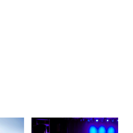
té
À LA
lleur service possible, nous utilisons
UNE
s, notamment selon la fréquentation.
VIVRE
CHTITE
CANAILLE
dans
NORD
le