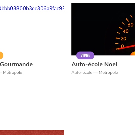
er
VIVRE
e Gourmande
Auto-école Noel
— Métropole
Auto-école — Métropole