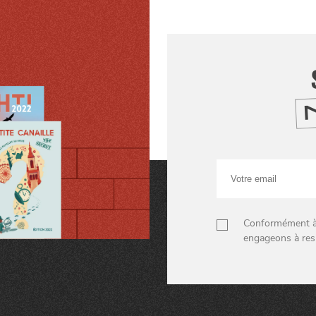
Votre
email
Conformément à n
engageons à res