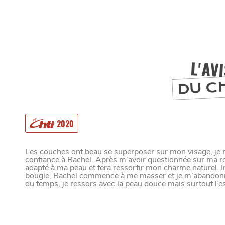
L'AV
DU C
2020
MANGER
Les couches ont beau se superposer sur mon visage, je n’
confiance à Rachel. Après m’avoir questionnée sur ma rout
adapté à ma peau et fera ressortir mon charme naturel. In
SORTIR
bougie, Rachel commence à me masser et je m’abandonn
du temps, je ressors avec la peau douce mais surtout l’esp