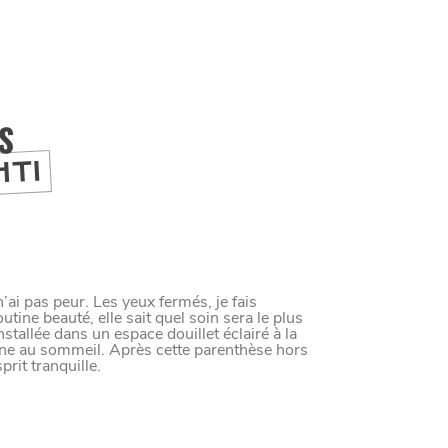
IS
HTI
ai pas peur. Les yeux fermés, je fais
ine beauté, elle sait quel soin sera le plus
stallée dans un espace douillet éclairé à la
M
A
N
G
E
R
C
O
M
M
E
U
N
H
T
I
M
e au sommeil. Après cette parenthèse hors
rit tranquille.