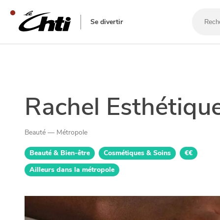
Recherc
un
Se divertir
bar,
un
restaur
SE DIVERTIR
Rachel Esthétiqu
Beauté — Métropole
Beauté & Bien-être
Cosmétiques & Soins
€€
Ailleurs dans la métropole
SORTIR