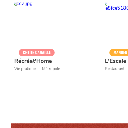
Qui sommes-nous ?
Grande Cause
Nous contact
CHTITE CANAILLE
MANGER
Politique éditoriale
Espace presse
Récréat'Home
L'Escal
Vie pratique — Métropole
Restaurant 
Mentions légales