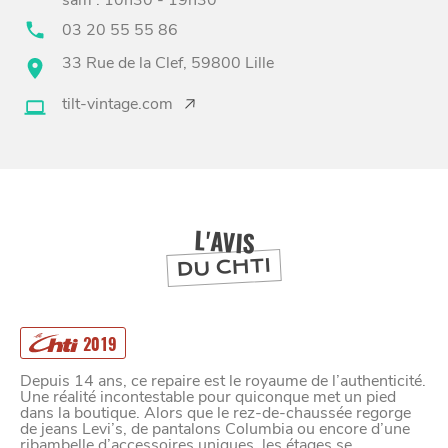
sam : 10h30 - 19h30
03 20 55 55 86
33 Rue de la Clef, 59800 Lille
BONS PLANS ET ADRESSES
tilt-vintage.com
À
ET SA RÉGION
LILLE
DEPUIS
1973
L'AVIS
DU CHTI
2019
Depuis 14 ans, ce repaire est le royaume de l’authenticité.
Une réalité incontestable pour quiconque met un pied
dans la boutique. Alors que le rez-de-chaussée regorge
de jeans Levi’s, de pantalons Columbia ou encore d’une
ribambelle d’accessoires uniques, les étages se