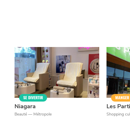
Qui sommes-nous ?
Grande Cause
Nous contact
Politique éditoriale
Espace presse
Mentions légales
SE DIVERTIR
MANGER
Niagara
Les Part
Beauté — Métropole
Shopping culi