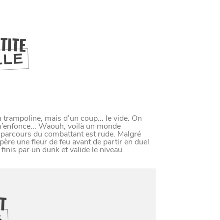
M
A
N
G
E
R
C
O
M
M
E
U
N
H
T
I
M
TITE
LLE
UIT
ILLE
n trampoline, mais d’un coup... le vide. On
m’enfonce... Waouh, voilà un monde
e parcours du combattant est rude. Malgré
ère une fleur de feu avant de partir en duel
 finis par un dunk et valide le niveau.
 FAMILLLES
IT