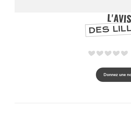
la
CHTIMI
comme
NUIT
un
L'AVI
DES LIL
Donnez une no