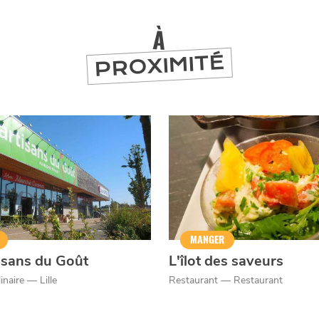
er
À
PROXIMITÉ
MANGER
isans du Goût
L'îlot des saveurs
naire — Lille
Restaurant — Restaurant