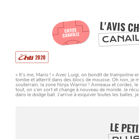
SORTIR
L'AVIS CH
CHTITE
CANAILLE
CANAI
C
I
SE DIVERTIR
SORTIR LA N
2020
CHTITE CANA
C
H
A
N
G
E
R
D
E
’
O
R
D
I
N
A
I
R
« It’s me, Mario ! » Avec Luigi, on bondit de trampoline e
tombe et atterrit dans des blocs de mousse. Oh non, je 
souterrain, la zone Ninja Warrior ! Anneaux et cordes, l
tout, on s’en sort et change à nouveau de monde. Je récup
L
E
dans le dodge ball. J’arrive à esquiver toutes les balles, je
VIVRE
LE GUIDE DES
LE PET
BLOG