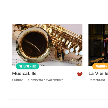
SE DIVERTIR
MANGER
MusicaLille
La Vieill
Culture — Gambetta / Wazemmes
Restaurant —