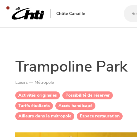
Reche
un
Chtite Canaille
bar,
un
resta
SE DIVERTIR
Trampoline Park
Loisirs — Métropole
Activités originales
Possibilité de réserver
Tarifs étudiants
Accès handicapé
Ailleurs dans la métropole
Espace restauration
SORTIR