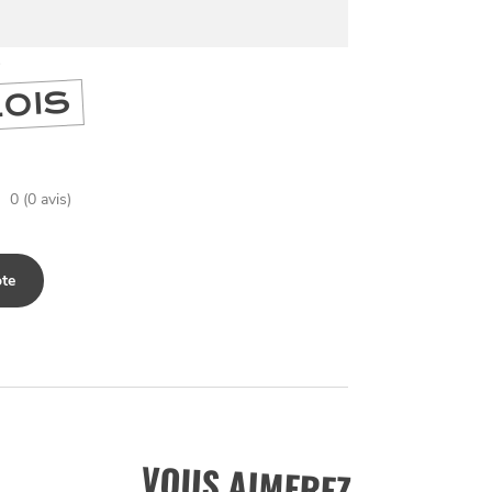
DIVERTIR
LILLE
BONS PLANS ET ADRESSES À
S
ET SA RÉGION DEPUIS
1973
LOIS
J'accepte
Je refuse
0 (0 avis)
te
VOUS AIMEREZ