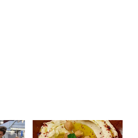
té
À LA
lleur service possible, nous utilisons
UNE
s, notamment selon la fréquentation.
VIVRE
CHTITE
CANAILLE
dans
NORD
le