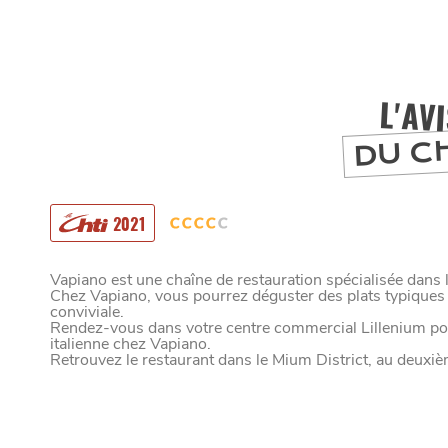
L'AV
DU C
2021
MANGER
Vapiano est une chaîne de restauration spécialisée dans la
Chez Vapiano, vous pourrez déguster des plats typiques 
conviviale.
Rendez-vous dans votre centre commercial Lillenium pou
SORTIR
italienne chez Vapiano.
Retrouvez le restaurant dans le Mium District, au deuxiè