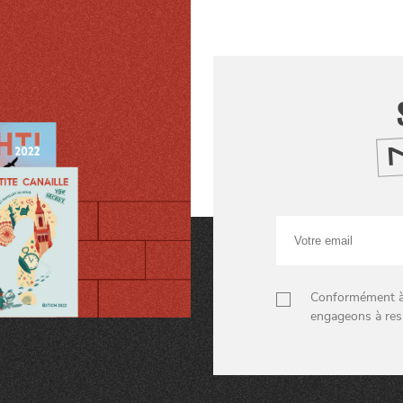
Votre
email
Conformément à n
engageons à res