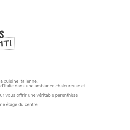
IS
HTI
 cuisine italienne.
d’Italie dans une ambiance chaleureuse et
r vous offrir une véritable parenthèse
M
A
N
G
E
R
C
O
M
M
E
U
N
H
T
I
M
me étage du centre.