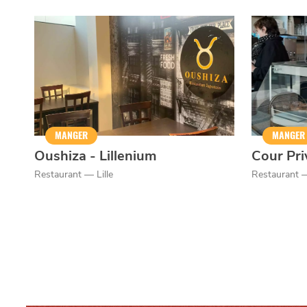
Qui sommes-nous ?
Grande Cause
Nous contact
MANGER
MANGER
Politique éditoriale
Espace presse
Oushiza - Lillenium
Cour Pri
Restaurant — Lille
Restaurant —
Mentions légales