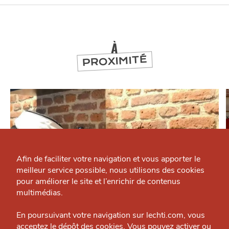
À
PROXIMITÉ
Qui sommes-nous ?
Grande Cause
Afin de faciliter votre navigation et vous apporter le
meilleur service possible, nous utilisons des cookies
Nous contacter
J'accepte
Je refuse
pour améliorer le site et l’enrichir de contenus
Politique éditoriale
multimédias.
Espace presse
En poursuivant votre navigation sur lechti.com, vous
SE DIVERTIR
acceptez le dépôt des cookies. Vous pouvez activer ou
Cave Street Store