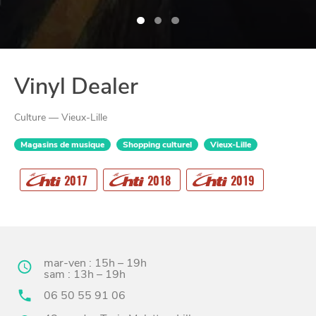
Vinyl Dealer
Culture — Vieux-Lille
Magasins de musique
Shopping culturel
Vieux-Lille
2017
2018
2019
CHTITE
CANAILLE
mar-ven : 15h – 19h
sam : 13h – 19h
06 50 55 91 06