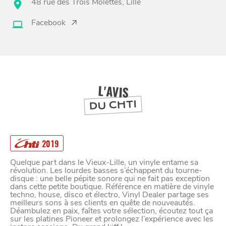
48 rue des Trois Molettes, Lille
Facebook
BONS PLANS ET ADRESSES
À
ET SA RÉGION
LILLE
DEPUIS
1973
L'AVIS
DU CHTI
2019
Quelque part dans le Vieux-Lille, un vinyle entame sa
révolution. Les lourdes basses s’échappent du tourne-
disque : une belle pépite sonore qui ne fait pas exception
dans cette petite boutique. Référence en matière de vinyle
techno, house, disco et électro, Vinyl Dealer partage ses
meilleurs sons à ses clients en quête de nouveautés.
Déambulez en paix, faîtes votre sélection, écoutez tout ça
sur les platines Pioneer et prolongez l’expérience avec les