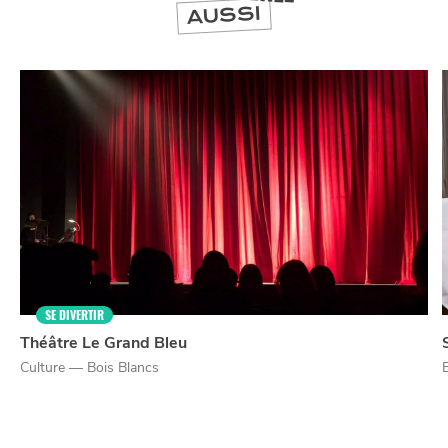
AUSSI
NUIT
la
SORTIR
SE DIVERTIR
Théâtre Le Grand Bleu
Culture — Bois Blancs