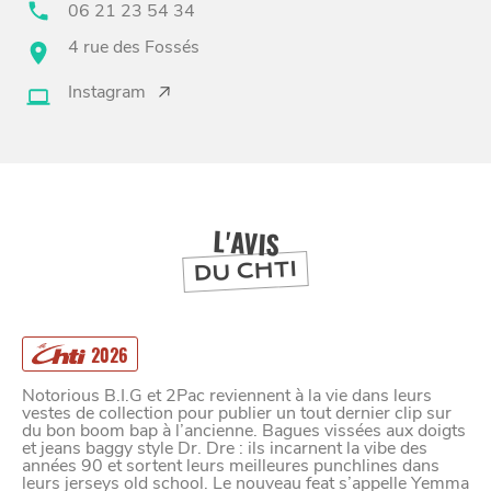
06 21 23 54 34
4 rue des Fossés
BONS PLANS ET ADRESSES
Instagram
À
ET SA RÉGION
LILLE
DEPUIS
1973
L'AVIS
DU CHTI
2026
Notorious B.I.G et 2Pac reviennent à la vie dans leurs
vestes de collection pour publier un tout dernier clip sur
du bon boom bap à l’ancienne. Bagues vissées aux doigts
et jeans baggy style Dr. Dre : ils incarnent la vibe des
années 90 et sortent leurs meilleures punchlines dans
leurs jerseys old school. Le nouveau feat s’appelle Yemma