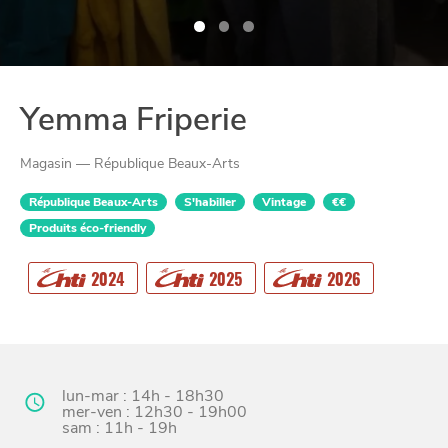
Yemma Friperie
Magasin — République Beaux-Arts
République Beaux-Arts
S'habiller
Vintage
€€
Produits éco-friendly
CHTITE
2024
2025
2026
CANAILLE
lun-mar : 14h - 18h30
mer-ven : 12h30 - 19h00
sam : 11h - 19h