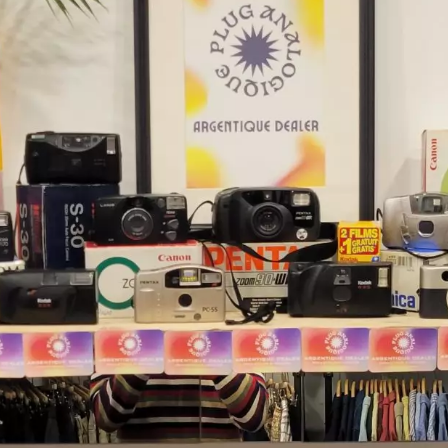
Paramètres de
confidentialité
Afin de faciliter votre navigation et de vous
apporter le meilleur service possible, nous utilisons
des cookies pour améliorer le site aux besoins des
visiteurs, notamment selon la fréquentation.
Nos politique de confidentialité