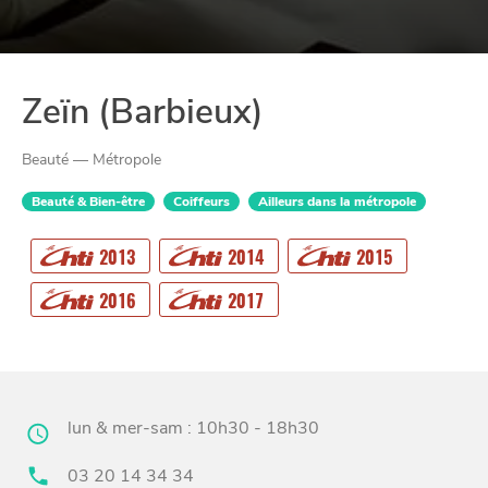
Zeïn (Barbieux)
Beauté — Métropole
Beauté & Bien-être
Coiffeurs
Ailleurs dans la métropole
2013
2014
2015
CHTITE
CANAILLE
2016
2017
lun & mer-sam : 10h30 - 18h30
03 20 14 34 34