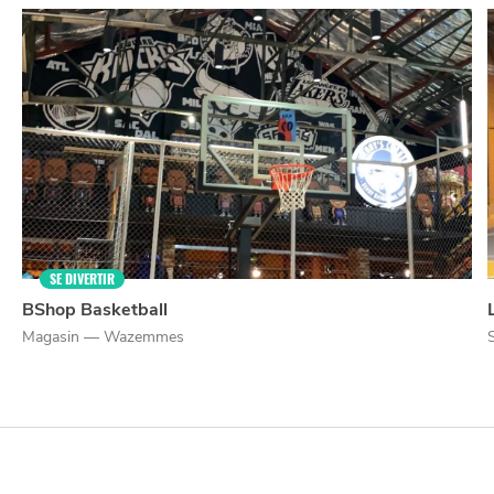
NUIT
la
SORTIR
SE DIVERTIR
BShop Basketball
Magasin — Wazemmes