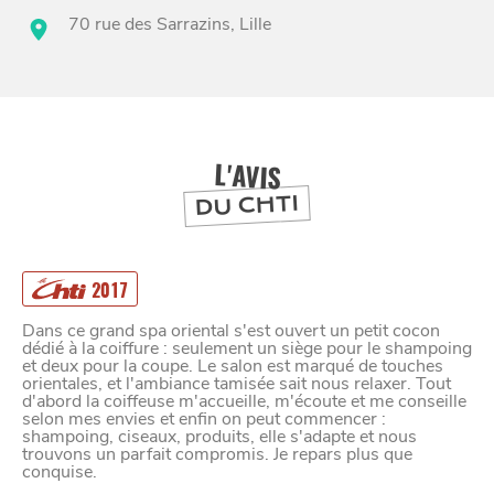
70 rue des Sarrazins, Lille
BONS PLANS ET ADRESSES
À
ET SA RÉGION
LILLE
DEPUIS
1973
L'AVIS
DU CHTI
2017
Dans ce grand spa oriental s'est ouvert un petit cocon
dédié à la coiffure : seulement un siège pour le shampoing
et deux pour la coupe. Le salon est marqué de touches
orientales, et l'ambiance tamisée sait nous relaxer. Tout
d'abord la coiffeuse m'accueille, m'écoute et me conseille
selon mes envies et enfin on peut commencer :
shampoing, ciseaux, produits, elle s'adapte et nous
trouvons un parfait compromis. Je repars plus que
conquise.