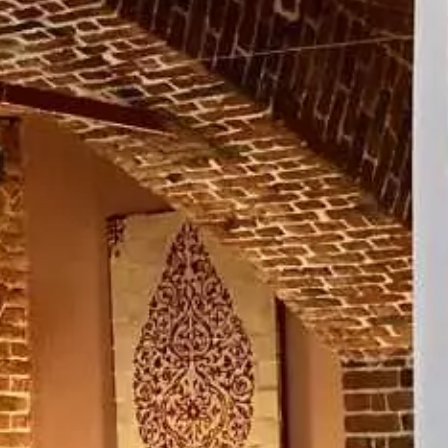
Paramètres de
confidentialité
Afin de faciliter votre navigation et de vous
apporter le meilleur service possible, nous utilisons
des cookies pour améliorer le site aux besoins des
visiteurs, notamment selon la fréquentation.
Nos politique de confidentialité