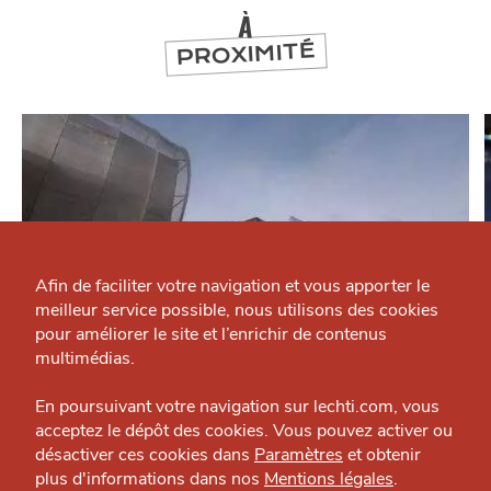
À
PROXIMITÉ
Qui sommes-nous ?
Grande Cause
Afin de faciliter votre navigation et vous apporter le
meilleur service possible, nous utilisons des cookies
Nous contacter
J'accepte
Je refuse
pour améliorer le site et l’enrichir de contenus
Politique éditoriale
multimédias.
SE DIVERTIR
Espace presse
En poursuivant votre navigation sur lechti.com, vous
Maison Folie Wazemmes
acceptez le dépôt des cookies. Vous pouvez activer ou
Culture — Gambetta / Wazemmes
désactiver ces cookies dans
Paramètres
et obtenir
plus d'informations dans nos
Mentions légales
.
HTITE
C
A
N