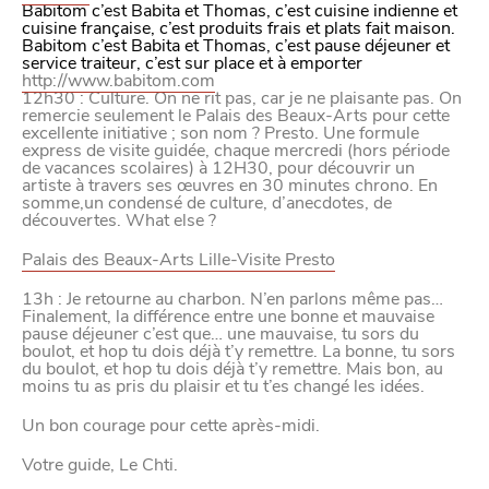
Babitom c’est Babita et Thomas, c’est cuisine indienne et
cuisine française, c’est produits frais et plats fait maison.
Babitom c’est Babita et Thomas, c’est pause déjeuner et
service traiteur, c’est sur place et à emporter
http://www.babitom.com
12h30
: Culture. On ne rit pas, car je ne plaisante pas. On
remercie seulement le Palais des Beaux-Arts pour cette
excellente initiative ; son nom ? Presto. Une formule
express de visite guidée, chaque mercredi (hors période
de vacances scolaires) à 12H30, pour découvrir un
artiste à travers ses œuvres en 30 minutes chrono. En
somme,un condensé de culture, d’anecdotes, de
découvertes. What else ?
Palais des Beaux-Arts Lille-Visite Presto
13h
: Je retourne au charbon. N’en parlons même pas…
Finalement, la différence entre une bonne et mauvaise
pause déjeuner c’est que… une mauvaise, tu sors du
boulot, et hop tu dois déjà t’y remettre. La bonne, tu sors
du boulot, et hop tu dois déjà t’y remettre. Mais bon, au
moins tu as pris du plaisir et tu t’es changé les idées.
Un bon courage pour cette après-midi.
Votre guide, Le Chti.