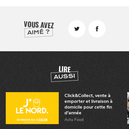
VOUS AVEZ
AIMÉ ?
CHTITE
CANAILLE
LIRE
AUSSI
Click&Collect, vente à
emporter et livraison à
domicile pour cette fin
d'année
BONS PLANS ET ADRESSES
Actu Food
À
ET SA RÉGION
LILLE