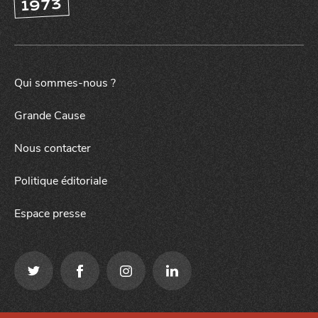
1973
NUIT
la
SORTIR
Qui sommes-nous ?
Grande Cause
Nous contacter
Politique éditoriale
Espace presse