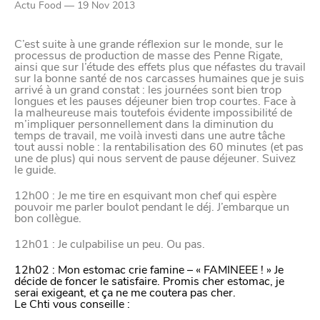
Actu Food — 19 Nov 2013
Paramètres de
C’est suite à une grande réflexion sur le monde, sur le
confidentialité
processus de production de masse des Penne Rigate,
ainsi que sur l’étude des effets plus que néfastes du travail
sur la bonne santé de nos carcasses humaines que je suis
arrivé à un grand constat : les journées sont bien trop
longues et les pauses déjeuner bien trop courtes. Face à
Afin de faciliter votre navigation et de vous
la malheureuse mais toutefois évidente impossibilité de
m’impliquer personnellement dans la diminution du
apporter le meilleur service possible, nous utilisons
temps de travail, me voilà investi dans une autre tâche
des cookies pour améliorer le site aux besoins des
tout aussi noble : la rentabilisation des 60 minutes (et pas
une de plus) qui nous servent de pause déjeuner. Suivez
visiteurs, notamment selon la fréquentation.
le guide.
Nos politique de confidentialité
12h00
: Je me tire en esquivant mon chef qui espère
pouvoir me parler boulot pendant le déj. J’embarque un
bon collègue.
12h01
: Je culpabilise un peu. Ou pas.
12h02
: Mon estomac crie famine – « FAMINEEE ! » Je
décide de foncer le satisfaire. Promis cher estomac, je
serai exigeant, et ça ne me coutera pas cher.
Le Chti vous conseille :