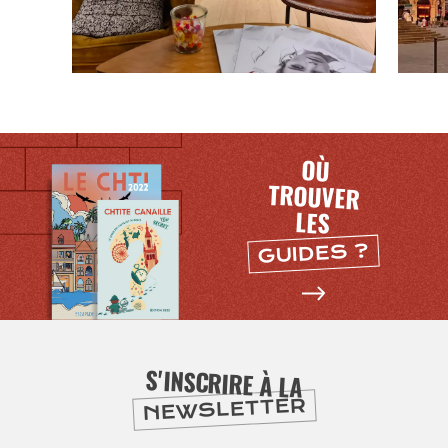
SE
DIVERTIR
OÙ
TROUVER
LES
GUIDES ?
S'INSCRIRE À LA
NEWSLETTER