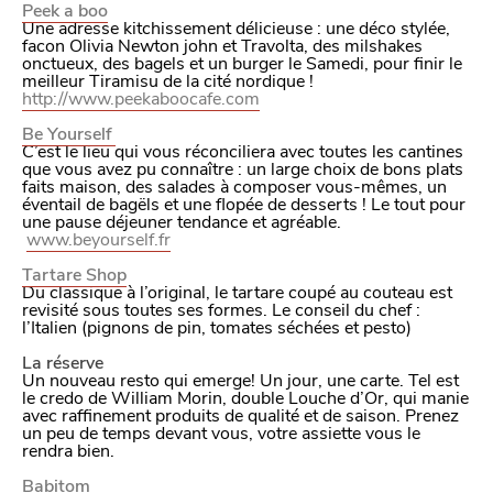
Peek a boo
Une adresse kitchissement délicieuse : une déco stylée,
facon Olivia Newton john et Travolta, des milshakes
onctueux, des bagels et un burger le Samedi, pour finir le
meilleur Tiramisu de la cité nordique !
http://www.peekaboocafe.com
Be Yourself
C’est le lieu qui vous réconciliera avec toutes les cantines
que vous avez pu connaître : un large choix de bons plats
faits maison, des salades à composer vous-mêmes, un
éventail de bagëls et une flopée de desserts ! Le tout pour
une pause déjeuner tendance et agréable.
www.beyourself.fr
Tartare Shop
VIVRE
Du classique à l’original, le tartare coupé au couteau est
revisité sous toutes ses formes. Le conseil du chef :
l’Italien (pignons de pin, tomates séchées et pesto)
dans
NORD
le
La réserve
Un nouveau resto qui emerge! Un jour, une carte. Tel est
le credo de William Morin, double Louche d’Or, qui manie
avec raffinement produits de qualité et de saison. Prenez
un peu de temps devant vous, votre assiette vous le
rendra bien.
Babitom